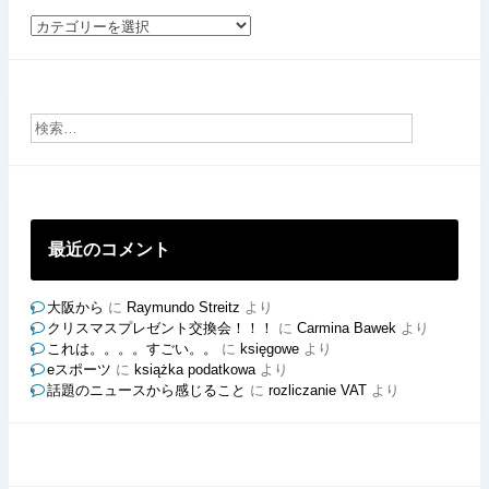
社
員
ご
と
の
ブ
ロ
グ
最近のコメント
大阪から
に
Raymundo Streitz
より
クリスマスプレゼント交換会！！！
に
Carmina Bawek
より
これは。。。。すごい。。
に
księgowe
より
eスポーツ
に
książka podatkowa
より
話題のニュースから感じること
に
rozliczanie VAT
より