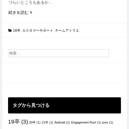
づらいところもあるか…
経
続きを読む
営
者
視
18卒
,
カスタマーサポート
,
チームアトラエ
点
を
持
つ
と
い
う
こ
と
タグから見つける
19卒
(3)
20卒
(1)
21卒
(1)
Android
(1)
Engagement Run!
(1)
pxtx
(1)