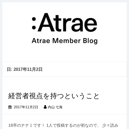
メ
コ
ニ
ン
ュ
テ
ー
ン
を
ツ
展
へ
開
ス
キ
ッ
プ
日:
2017年11月2日
経営者視点を持つということ
2017年11月2日
内山 七海
18卒のナナミです！ 1人で投稿するのが初なので、 少々読み