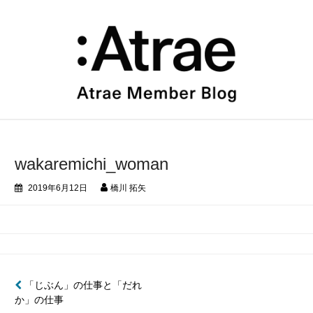
コ
ン
テ
ン
ツ
へ
ス
キ
ッ
プ
wakaremichi_woman
2019年6月12日
橋川 拓矢
投
「じぶん」の仕事と「だれ
か」の仕事
稿