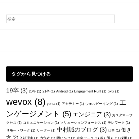
ナ
ビ
ゲ
ー
シ
ョ
ン
タグから見つける
19卒
(3)
20卒
(1)
21卒
(1)
Android
(1)
Engagement Run!
(1)
pxtx
(1)
wevox
(8)
エ
yenta
(1)
アカデミー
(1)
ウェルビーイング
(1)
ンゲージメント
(5)
エンジニア
(3)
カスタマーサ
クセス
(1)
コミュニケーション
(1)
ソリューションフォーカス
(1)
テレワーク
(1)
中村誠のブログ
(3)
働き
リモートワーク
(1)
リーダー
(1)
仕事
(1)
方
(2)
入社理由
(1)
内定者
(1)
問いかけ
(1)
在宅ワーク
(1)
振り返り
(1)
採用
(1)