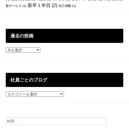
新卒１年目
(2)
新サービス
(1)
自己理解
(1)
過去の投稿
過
去
の
投
稿
社員ごとのブログ
社
員
ご
と
の
ブ
ロ