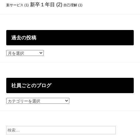
新卒１年目
(2)
新サービス
(1)
自己理解
(1)
過去の投稿
過
去
の
投
稿
社員ごとのブログ
社
員
ご
と
の
ブ
ロ