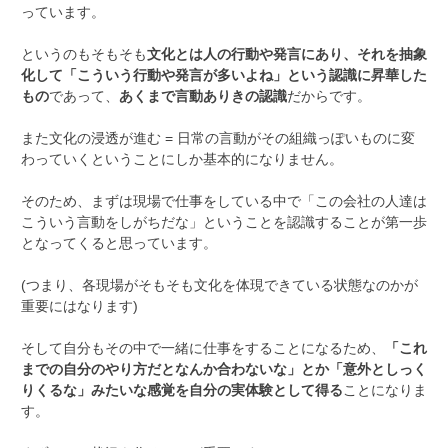
っています。
というのもそもそも
文化とは人の行動や発言にあり、それを抽象
化して「こういう行動や発言が多いよね」という認識に昇華した
もの
であって、
あくまで言動ありきの認識
だからです。
また文化の浸透が進む = 日常の言動がその組織っぽいものに変
わっていくということにしか基本的になりません。
そのため、まずは現場で仕事をしている中で「この会社の人達は
こういう言動をしがちだな」ということを認識することが第一歩
となってくると思っています。
(つまり、各現場がそもそも文化を体現できている状態なのかが
重要にはなります)
そして自分もその中で一緒に仕事をすることになるため、
「これ
までの自分のやり方だとなんか合わないな」とか「意外としっく
りくるな」みたいな感覚を自分の実体験として得る
ことになりま
す。