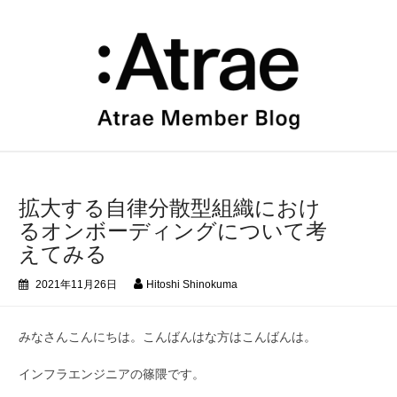
コ
ン
テ
ン
ツ
へ
ス
キ
ッ
プ
拡大する自律分散型組織におけ
るオンボーディングについて考
えてみる
2021年11月26日
Hitoshi Shinokuma
みなさんこんにちは。こんばんはな方はこんばんは。
インフラエンジニアの篠隈です。