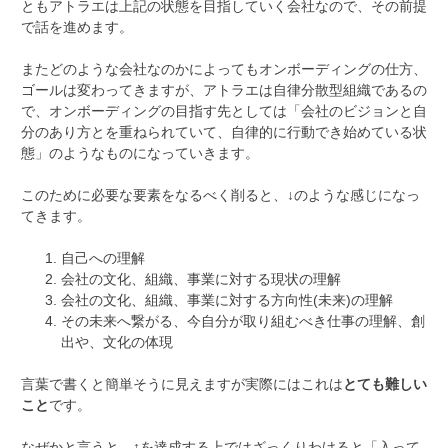
ともアトラエは上記の状態を目指していく会社なので、その前提
で話を進めます。
またどのような会社なのかによってもオンボーディングの仕方、
ゴールは変わってきますが、アトラエは自律分散型組織であるの
で、オンボーディングの目指す先としては「会社のビジョンと自
分のあり方とを重ねられていて、自律的に行動でき始めている状
態」のようなものになっていきます。
このために必要な要素をなるべく削ると、↓のような感じになっ
てきます。
自己への理解
会社の文化、組織、事業に対する現状の理解
会社の文化、組織、事業に対する方向性(未来)の理解
その未来へ繋がる、今自分が取り組むべき仕事の理解、創
出や、文化の体現
言葉で書くと簡単そうに見えますが実際にはこれは
とても難しい
こと
です。
なぜかと言うと、↑を達成する上ではざっくりわけると「入って