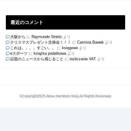
グ
最近のコメント
大阪から
に
Raymundo Streitz
より
クリスマスプレゼント交換会！！！
に
Carmina Bawek
より
これは。。。。すごい。。
に
księgowe
より
eスポーツ
に
książka podatkowa
より
話題のニュースから感じること
に
rozliczanie VAT
より
©Copyright2025 Atrae members blog.All Rights Reserved.