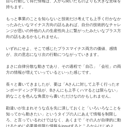
自ら行動して得た情報は、人から聞いたものよりも大きな意味を
持ちます。
もっと事業のことを知らないと技術だけ考えても上手く行かなか
ったみたいなマイナス方向の話もあれば、自分の技術的なチャレ
ンジが思いの外他の人の生産性向上に繋がったみたいなプラス方
向の話もあるかもしれません。
いずれにせよ、そこで感じたプラスマイナス両方の価値、感情
が、次の意志になり次の行動につながっていきます。
まさに自律分散な動きであり、その過程で「自己」「会社」の両
方の情報が増えていっているといった感じです。
長々と書いてきましたが、要は「Aさんに対して上手く行ったオ
ンボーディング手法が、Bさんにも上手くハマるとは限らない」
的なことを色んな角度から書いただけなのかもしれません。
勘違いが生まれそうな点を先に潰しておくと「いろいろなことを
知ってから動きたい」というタイプの人にあえて情報を制限し
ろ、と言っているわけではなく、あくまで「その人が自律的に動
けるために必要最低限な情報をinputするところからはじめよ