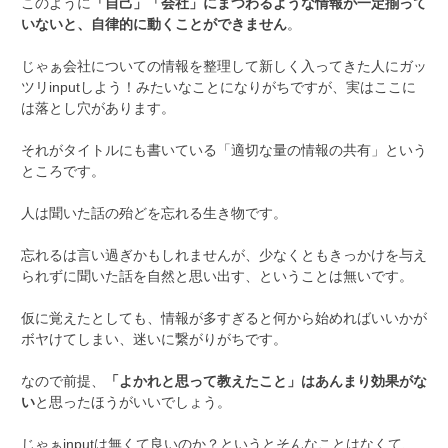
このように
「自己」「会社」にまつわるような情報が一定揃って
いないと、自律的に動くことができません
。
じゃぁ会社についての情報を整理して新しく入ってきた人にガッ
ツリinputしよう！みたいなことになりがちですが、実はここに
は落とし穴があります。
それがタイトルにも書いている「適切な量の情報の共有」という
ところです。
人は聞いた話の殆どを忘れる生き物です。
忘れるは言い過ぎかもしれませんが、少なくともきっかけを与え
られずに聞いた話を自然と思い出す、ということは無いです。
仮に覚えたとしても、情報が多すぎると何から始めればいいかが
ボヤけてしまい、迷いに繋がりがちです。
なので前提、
「よかれと思って教えたこと」はあんまり効果がな
い
と思ったほうがいいでしょう。
じゃぁinputは無くて良いのか？というとそんなことはなくて、