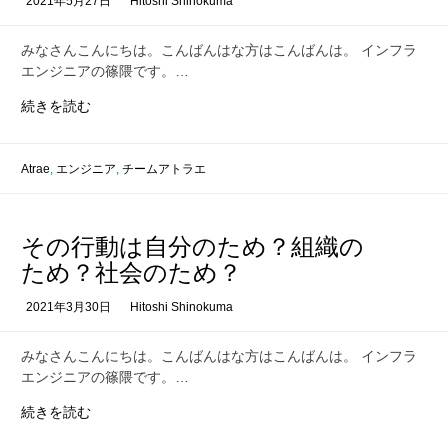
2021年5月27日
Hitoshi Shinokuma
組
織
みなさんこんにちは。こんばんはな方はこんばんは。 インフラ
に
エンジニアの篠隈です。…
お
け
妄
続きを読む
る
想
オ
の
ン
すゝ
Atrae
,
エンジニア
,
チームアトラエ
ボ
め
ー
デ
その行動は自分のため？組織の
ィ
ン
ため？社会のため？
グ
2021年3月30日
Hitoshi Shinokuma
に
つ
い
みなさんこんにちは。こんばんはな方はこんばんは。 インフラ
て
エンジニアの篠隈です。…
考
そ
続きを読む
え
の
て