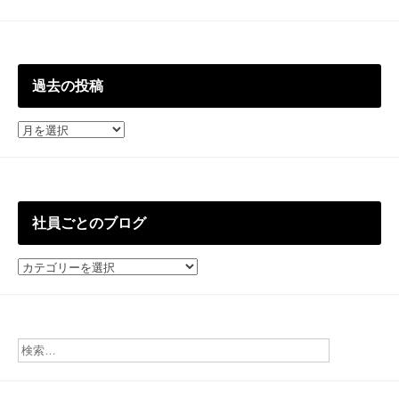
過去の投稿
過
去
の
投
稿
社員ごとのブログ
社
員
ご
と
の
ブ
ロ
グ