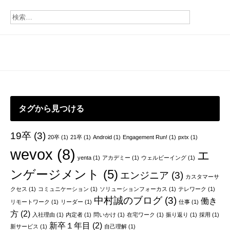
素
ナ
は
ビ
夢
で
ゲ
あ
る
ー
シ
ョ
タグから見つける
ン
19卒
(3)
20卒
(1)
21卒
(1)
Android
(1)
Engagement Run!
(1)
pxtx
(1)
wevox
(8)
エ
yenta
(1)
アカデミー
(1)
ウェルビーイング
(1)
ンゲージメント
(5)
エンジニア
(3)
カスタマーサ
クセス
(1)
コミュニケーション
(1)
ソリューションフォーカス
(1)
テレワーク
(1)
中村誠のブログ
(3)
働き
リモートワーク
(1)
リーダー
(1)
仕事
(1)
方
(2)
入社理由
(1)
内定者
(1)
問いかけ
(1)
在宅ワーク
(1)
振り返り
(1)
採用
(1)
新卒１年目
(2)
新サービス
(1)
自己理解
(1)