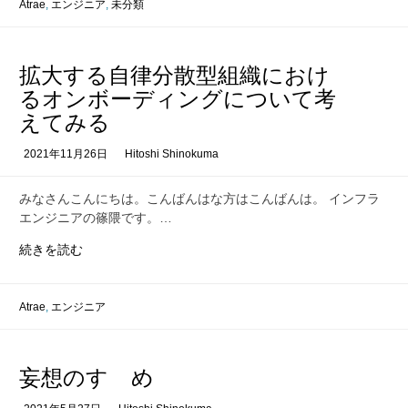
危
Atrae
,
エンジニア
,
未分類
機
感
を
拡大する自律分散型組織におけ
持
るオンボーディングについて考
つ
えてみる
こ
と
2021年11月26日
Hitoshi Shinokuma
の
重
要
みなさんこんにちは。こんばんはな方はこんばんは。 インフラ
性
エンジニアの篠隈です。…
拡
続きを読む
大
す
る
Atrae
,
エンジニア
自
律
分
妄想のすゝめ
散
型