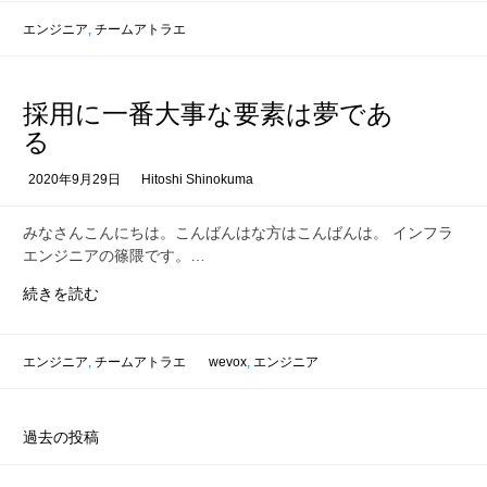
行
み
動
エンジニア
,
チームアトラエ
る
は
自
分
採用に一番大事な要素は夢であ
の
る
た
め？
2020年9月29日
Hitoshi Shinokuma
組
織
みなさんこんにちは。こんばんはな方はこんばんは。 インフラ
の
エンジニアの篠隈です。…
た
め？
採
続きを読む
社
用
会
に
の
一
エンジニア
,
チームアトラエ
wevox
,
エンジニア
た
番
め？
大
事
投
過去の投稿
な
稿
要