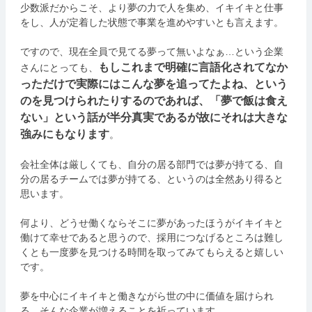
少数派だからこそ、より夢の力で人を集め、イキイキと仕事
をし、人が定着した状態で事業を進めやすいとも言えます。
ですので、現在全員で見てる夢って無いよなぁ…という企業
もしこれまで明確に言語化されてなか
さんにとっても、
っただけで実際にはこんな夢を追ってたよね、という
のを見つけられたりするのであれば、「夢で飯は食え
ない」という話が半分真実であるが故にそれは大きな
強みにもなります
。
会社全体は厳しくても、自分の居る部門では夢が持てる、自
分の居るチームでは夢が持てる、というのは全然あり得ると
思います。
何より、どうせ働くならそこに夢があったほうがイキイキと
働けて幸せであると思うので、採用につなげるところは難し
くとも一度夢を見つける時間を取ってみてもらえると嬉しい
です。
夢を中心にイキイキと働きながら世の中に価値を届けられ
る、そんな企業が増えることを祈っています。