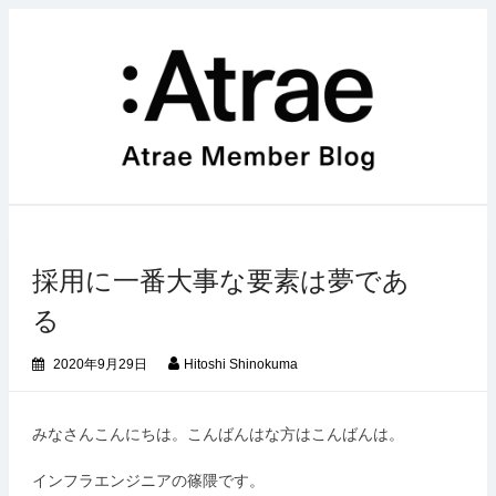
コ
ン
テ
ン
ツ
へ
ス
キ
ッ
プ
採用に一番大事な要素は夢であ
る
2020年9月29日
Hitoshi Shinokuma
みなさんこんにちは。こんばんはな方はこんばんは。
インフラエンジニアの篠隈です。