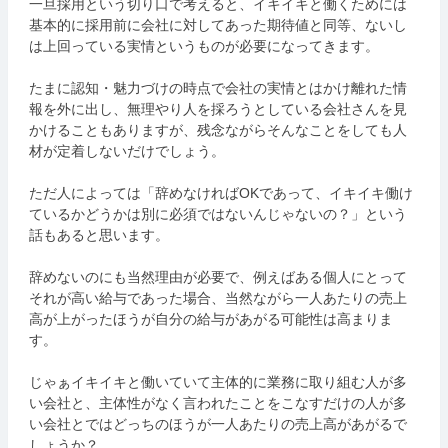
一旦採用という切り口で考えると、イキイキと働くためには
基本的に採用前に会社に対してあった期待値と同等、ないし
は上回っている実情というものが必要になってきます。
たまに認知・魅力づけの時点で会社の実情とはかけ離れた情
報を外に出し、無理やり人を採ろうとしている会社さんを見
かけることもありますが、残念ながらそんなことをしても人
材が定着しないだけでしょう。
ただ人によっては「辞めなければOKであって、イキイキ働け
ているかどうかは別に必須ではないんじゃないの？」という
話もあると思います。
辞めないのにも当然理由が必要で、例えばある個人にとって
それが高い給与であった場合、当然ながら一人あたりの売上
高が上がったほうが自分の給与があがる可能性は高まりま
す。
じゃぁイキイキと働いていて主体的に業務に取り組む人が多
い会社と、主体性がなく言われたことをこなすだけの人が多
い会社とではどっちのほうが一人あたりの売上高があがるで
しょうか？