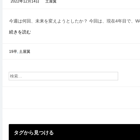
2022年12月14日
土屋翼
今週は何回、未来を変えようとしたか？ 今回は、現在4年目で、We
今
続きを読む
週
は
何
19卒
,
土屋翼
回、
未
来
を
変
え
よ
う
と
し
た
か？
タグから見つける