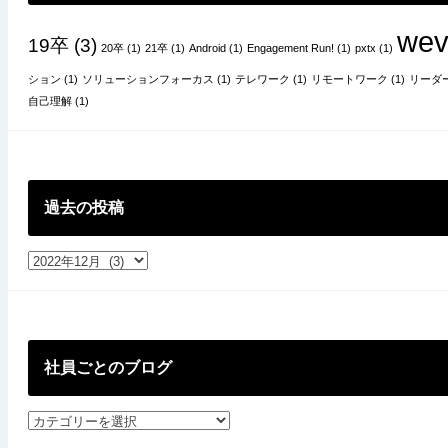
wev
19卒
(3)
20卒
(1)
21卒
(1)
Android
(1)
Engagement Run!
(1)
pxtx
(1)
ション
(1)
ソリューションフォーカス
(1)
テレワーク
(1)
リモートワーク
(1)
リーダ
自己理解
(1)
過去の投稿
過
去
の
投
稿
社員ごとのブログ
社
員