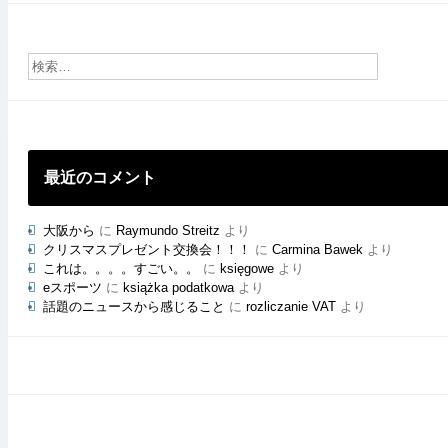
ご
と
の
ブ
ロ
グ
最近のコメント
大阪から
に
Raymundo Streitz
より
クリスマスプレゼント交換会！！！
に
Carmina Bawek
より
これは。。。。すごい。。
に
księgowe
より
eスポーツ
に
książka podatkowa
より
話題のニュースから感じること
に
rozliczanie VAT
より