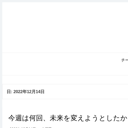
コ
ン
テ
ン
ツ
へ
ス
キ
ッ
プ
チ
日:
2022年12月14日
今週は何回、未来を変えようとしたか