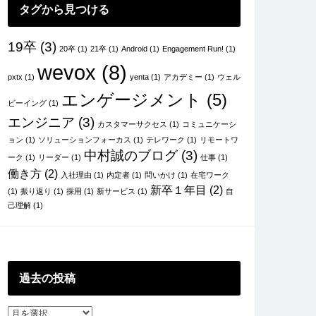
タグから見つける
19卒
(3)
20卒
(1)
21卒
(1)
Android
(1)
Engagement Run!
(1)
wevox
(8)
pxtx
(1)
yenta
(1)
アカデミー
(1)
ウェル
エンゲージメント
(5)
ビーイング
(1)
エンジニア
(3)
カスタマーサクセス
(1)
コミュニケーシ
ョン
(1)
ソリューションフォーカス
(1)
テレワーク
(1)
リモートワ
中村誠のブログ
(3)
ーク
(1)
リーダー
(1)
仕事
(1)
働き方
(2)
入社理由
(1)
内定者
(1)
問いかけ
(1)
在宅ワーク
新卒１年目
(2)
(1)
振り返り
(1)
採用
(1)
新サービス
(1)
自
己理解
(1)
過去の投稿
過