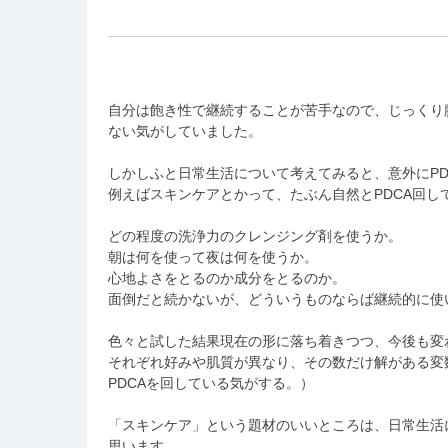
自分は飽き性で継続することが苦手なので、じっくり
ない気がしていました。
しかしふと日常生活について考えてみると、意外にP
例えばスキンケアとかって、たぶん自然とPDCA回し
どの程度の洗浄力のクレンジング剤を使うか。
朝は何を使って夜は何を使うか。
心地よさをとるのか成分をとるのか。
面倒だと続かないが、どういうものならば継続的に使
色々と試した結果現在の形に落ち着きつつ、今後も変
それぞれ好みや肌質が異なり、その数だけ解がある変
PDCAを回している気がする。）
「スキンケア」という題材のいいところは、日常生活に
思います。