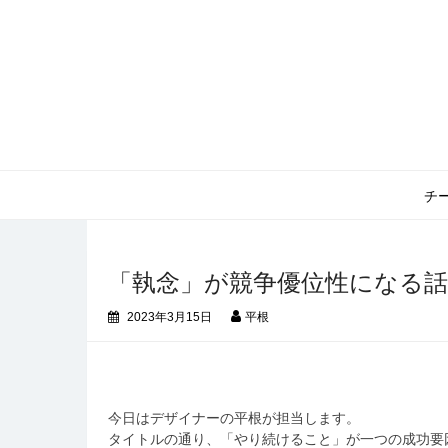
コ
ン
テ
ン
ツ
へ
ス
キ
ッ
チ
プ
「執念」が競争優位性になる
2023年3月15日
平根
今日はデザイナーの平根が担当します。
タイトルの通り、「やり続けること」が一つの成功要