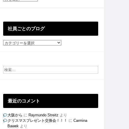
去
の
投
稿
社員ごとのブログ
社
員
ご
と
の
ブ
ロ
グ
最近のコメント
大阪から
に
Raymundo Streitz
より
クリスマスプレゼント交換会！！！
に
Carmina
Bawek
より