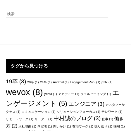
返
り
を
し
た
ら
新
し
さ
と
納
タグから見つける
得
感
19卒
(3)
20卒
(1)
21卒
(1)
Android
(1)
Engagement Run!
(1)
pxtx
(1)
を
感
wevox
(8)
エ
yenta
(1)
アカデミー
(1)
ウェルビーイング
(1)
じ
た
ンゲージメント
(5)
エンジニア
(3)
カスタマーサ
件
クセス
(1)
コミュニケーション
(1)
ソリューションフォーカス
(1)
テレワーク
(1)
中村誠のブログ
(3)
働き
リモートワーク
(1)
リーダー
(1)
仕事
(1)
方
(2)
入社理由
(1)
内定者
(1)
問いかけ
(1)
在宅ワーク
(1)
振り返り
(1)
採用
(1)