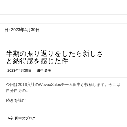
コ
ン
テ
ン
ツ
日:
2023年4月30日
へ
ス
キ
ッ
半期の振り返りをしたら新しさ
プ
と納得感を感じた件
2023年4月30日
田中 希実
今回は2016入社のWevoxSalesチーム田中が投稿します。今回は
自分自身の…
半
続きを読む
期
の
振
16卒
,
田中のブログ
り