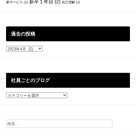
新卒１年目
(2)
新サービス
(1)
自己理解
(1)
過去の投稿
過
去
の
投
稿
社員ごとのブログ
社
員
ご
と
の
ブ
ロ
グ