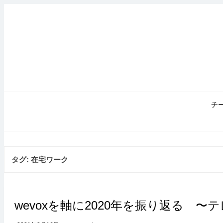
コ
ン
テ
ン
ツ
へ
ス
キ
ッ
プ
チ
タグ:
在宅ワーク
wevoxを軸に2020年を振り返る 