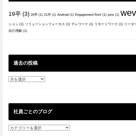
エ
ン
wev
19卒
(3)
20卒
(1)
21卒
(1)
Android
(1)
Engagement Run!
(1)
pxtx
(1)
ゲ
ー
ション
(1)
ソリューションフォーカス
(1)
テレワーク
(1)
リモートワーク
(1)
リーダ
ジ
自己理解
(1)
メ
ン
ト〜
過去の投稿
過
去
の
投
稿
社員ごとのブログ
社
員