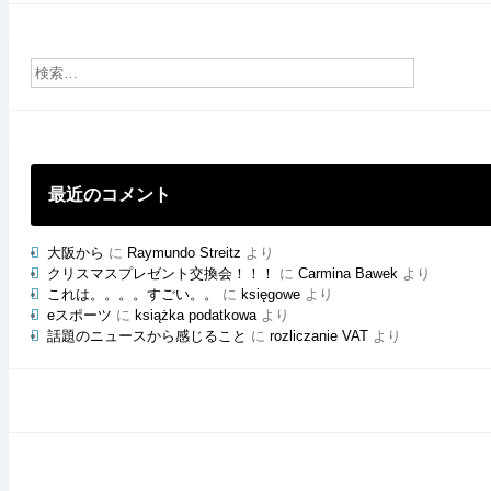
ご
と
の
ブ
ロ
グ
最近のコメント
大阪から
に
Raymundo Streitz
より
クリスマスプレゼント交換会！！！
に
Carmina Bawek
より
これは。。。。すごい。。
に
księgowe
より
eスポーツ
に
książka podatkowa
より
話題のニュースから感じること
に
rozliczanie VAT
より