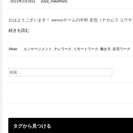
2021年2月16日
yuya_nakamura
おはようございます！ wevoxチームの中村 友也（ナカムラ ユウヤ
wevox
続きを読む
を
軸
に
Atrae
エンゲージメント
,
テレワーク
,
リモートワーク
,
働き方
,
在宅ワーク
2020
年
を
振
り
返
る 〜
テ
レ
ワ
ー
ク
タグから見つける
と