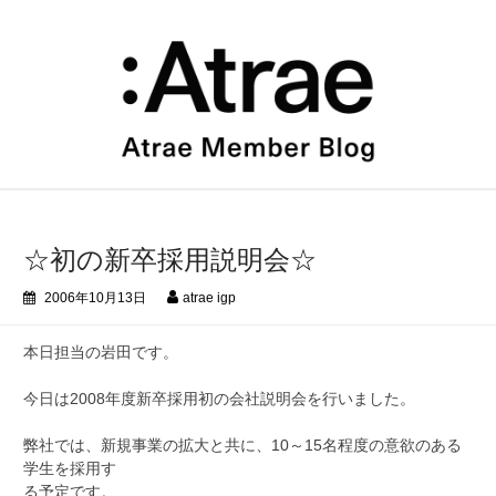
コ
ン
テ
ン
ツ
へ
ス
キ
ッ
プ
☆初の新卒採用説明会☆
2006年10月13日
atrae igp
本日担当の岩田です。
今日は2008年度新卒採用初の会社説明会を行いました。
弊社では、新規事業の拡大と共に、10～15名程度の意欲のある
学生を採用す
る予定です。