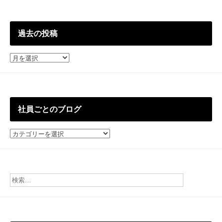
過去の投稿
過
去
の
投
稿
社員ごとのブログ
社
員
ご
と
の
ブ
ロ
グ