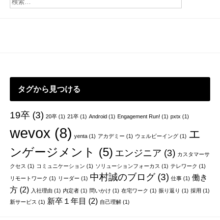
ン
タグから見つける
19卒
(3)
20卒
(1)
21卒
(1)
Android
(1)
Engagement Run!
(1)
pxtx
(1)
wevox
(8)
エ
yenta
(1)
アカデミー
(1)
ウェルビーイング
(1)
ンゲージメント
(5)
エンジニア
(3)
カスタマーサ
クセス
(1)
コミュニケーション
(1)
ソリューションフォーカス
(1)
テレワーク
(1)
中村誠のブログ
(3)
働き
リモートワーク
(1)
リーダー
(1)
仕事
(1)
方
(2)
入社理由
(1)
内定者
(1)
問いかけ
(1)
在宅ワーク
(1)
振り返り
(1)
採用
(1)
新卒１年目
(2)
新サービス
(1)
自己理解
(1)