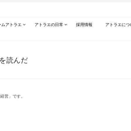
ームアトラエ
アトラエの日常
採用情報
アトラエにつ
を読んだ
の経営」です。