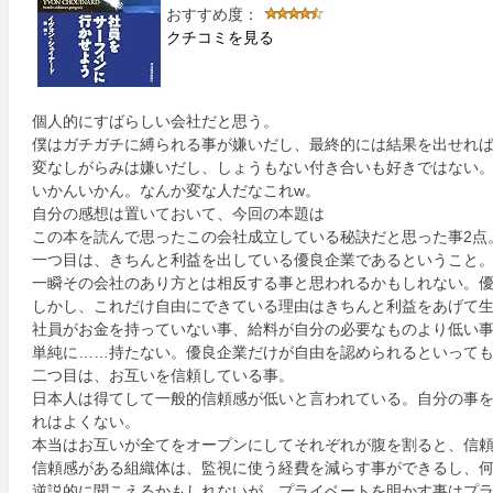
おすすめ度：
クチコミを見る
個人的にすばらしい会社だと思う。
僕はガチガチに縛られる事が嫌いだし、最終的には結果を出せれ
変なしがらみは嫌いだし、しょうもない付き合いも好きではない
いかんいかん。なんか変な人だなこれw。
自分の感想は置いておいて、今回の本題は
この本を読んで思ったこの会社成立している秘訣だと思った事2点
一つ目は、きちんと利益を出している優良企業であるということ
一瞬その会社のあり方とは相反する事と思われるかもしれない。
しかし、これだけ自由にできている理由はきちんと利益をあげて
社員がお金を持っていない事、給料が自分の必要なものより低い
単純に……持たない。優良企業だけが自由を認められるといって
二つ目は、お互いを信頼している事。
日本人は得てして一般的信頼感が低いと言われている。自分の事
れはよくない。
本当はお互いが全てをオープンにしてそれぞれが腹を割ると、信
信頼感がある組織体は、監視に使う経費を減らす事ができるし、
逆説的に聞こえるかもしれないが、プライベートを明かす事はプ