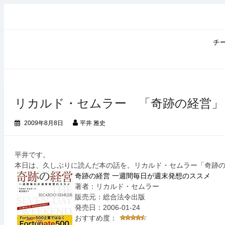
コ
ン
テ
ン
チ
ツ
へ
ス
キ
ッ
リカルド・セムラー 「奇跡の経営」
プ
2009年8月8日
平井 雅史
平井です。
本日は、久しぶりに読んだ本の話を。リカルド・セムラー「奇跡
奇跡の経営 一週間毎日が週末発想のススメ
著者：リカルド・セムラー
販売元：総合法令出版
発売日：2006-01-24
おすすめ度：