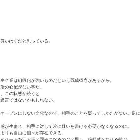
ば良いはずだと思っている。
。
。
。
優良企業は組織化が強いものだという既成概念があるから。
生活の心配がない事だ。
事、この状態が続くと
も過言ではないかもしれない。
をオープンにしない文化なので、相手のことを疑ってしかたがない。逆
頼感が生まれ、相手に対して常に疑いを書ける必要がなくなるのに。
何よりも自由に個々が存在できる。
ライベートを守る事と同値になるのだと思う。信頼感がなせる技だ。