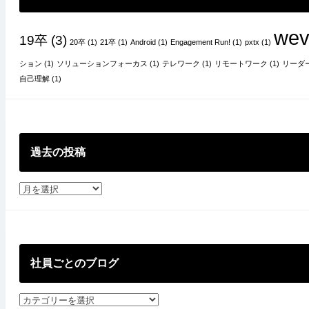
wev
19卒
(3)
20卒
(1)
21卒
(1)
Android
(1)
Engagement Run!
(1)
pxtx
(1)
ション
(1)
ソリューションフォーカス
(1)
テレワーク
(1)
リモートワーク
(1)
リーダ
自己理解
(1)
過去の投稿
過
去
の
投
稿
社員ごとのブログ
社