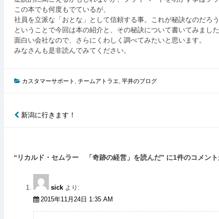
この本でも何度もでているが、
社員を立派な「おとな」として信頼する事。これが秘訣なのだろ
ということで今回は本の紹介と、その秘訣について書いてみまし
面白い会社なので、さらにくわしく調べてみたいと思います。
みなさんも是非読んでみてください。
カスタマーサポート
,
チームアトラエ
,
平井のブログ
新潟に行きます！
投
稿
ナ
“
リカルド・セムラー 「奇跡の経営」を読んだ
” に1件のコメン
ビ
ゲ
sick
より:
ー
2015年11月24日 1:35 AM
シ