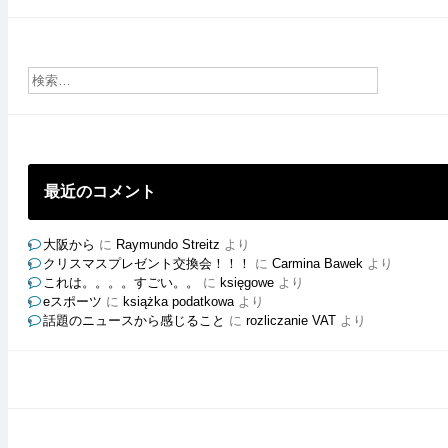
員
ご
と
の
ブ
ロ
グ
最近のコメント
大阪から
に
Raymundo Streitz
より
クリスマスプレゼント交換会！！！
に
Carmina Bawek
より
これは。。。。すごい。。
に
księgowe
より
eスポーツ
に
książka podatkowa
より
話題のニュースから感じること
に
rozliczanie VAT
より