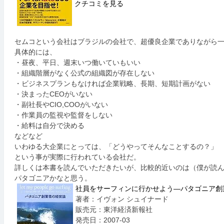
クチコミを見る
セムコという会社はブラジルの会社で、超優良企業でありながら
具体的には、
・昼夜、平日、週末いつ働いていもいい
・組織階層がなく公式の組織図が存在しない
・ビジネスプランもなければ企業戦略、長期、短期計画がない
・決まったCEOがいない
・副社長やCIO,COOがいない
・作業員の監視や監督をしない
・給料は自分で決める
などなど
いわゆる大企業にとっては、「どうやってそんなことするの？」
という事が実際に行われている会社だ。
詳しくは本書を読んでいただきたいが、比較的近いのは（僕が読ん
パタゴニアかなと思う。
社員をサーフィンに行かせよう―パタゴニア創
著者：イヴォン シュイナード
販売元：東洋経済新報社
発売日：2007-03