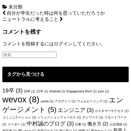
未分類
投
自分が学生だった時は何を思っていただろうか
ニュートラルに考えること
稿
コメントを残す
ナ
ビ
コメントを投稿するには
ログイン
してください。
ゲ
ー
シ
タグから見つける
ョ
ン
19卒
(3)
20卒
(1)
21卒
(1)
Android
(1)
Engagement Run!
(1)
pxtx
(1)
wevox
(8)
エン
yenta
(1)
アカデミー
(1)
ウェルビーイング
(1)
ゲージメント
(5)
エンジニア
(3)
カスタマーサクセス
(1)
コミュニケーション
(1)
ソリューションフォーカス
(1)
テレワーク
(1)
リモートワーク
中村誠のブログ
(3)
働き方
(2)
(1)
リーダー
(1)
仕事
(1)
入社理由
(1)
新卒１
内定者
(1)
問いかけ
(1)
在宅ワーク
(1)
振り返り
(1)
採用
(1)
新サービス
(1)