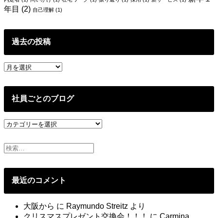
年目
(2)
自己理解
(1)
過去の投稿
過
去
の
投
社員ごとのブログ
稿
社
員
ご
と
の
ブ
最近のコメント
ロ
グ
大阪から
に
Raymundo Streitz
より
クリスマスプレゼント交換会！！！
に
Carmina