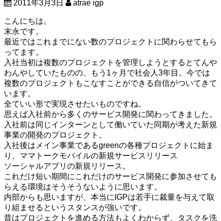
2011年3月3日
atrae igp
こんにちは。
末永です。
最近ではこれまでにない数のプロジェクトに関わらせてもら
ってます。
入社当初は複数のプロジェクトを管理しようとするとてんや
わんやしていたものの、もう1ヶ月で社会人3年目。今では
複数のプロジェクトもこなすことができる自信がついてきて
います。
全ていい形で実現させたいものですね。
思えば入社前から多くのサービス開発に関わってきました。
入社前は同じインターンとして働いていた同期が考えた新規
事業の開発のプロジェクト。
入社後はメイン事業であるgreenの各種プロジェクトに始ま
り、ママトークモバイルの新規サービスリリース
ソーシャルアプリの新規リリース。
これだけ短い期間にこれだけのサービス開発に参加させても
らえる環境はそうそうないように思います。
内部からも思いますが、本当にIGPは若手に裁量を与えて取
り組ませるというスタンスが強いです。
昔はプロジェクトを進める方法もよくわからず、タスクを洗