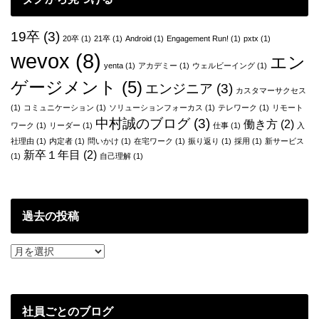
ン
19卒
(3)
20卒
(1)
21卒
(1)
Android
(1)
Engagement Run!
(1)
pxtx
(1)
wevox
(8)
エン
yenta
(1)
アカデミー
(1)
ウェルビーイング
(1)
ゲージメント
(5)
エンジニア
(3)
カスタマーサクセス
(1)
コミュニケーション
(1)
ソリューションフォーカス
(1)
テレワーク
(1)
リモート
中村誠のブログ
(3)
働き方
(2)
ワーク
(1)
リーダー
(1)
仕事
(1)
入
社理由
(1)
内定者
(1)
問いかけ
(1)
在宅ワーク
(1)
振り返り
(1)
採用
(1)
新サービス
新卒１年目
(2)
(1)
自己理解
(1)
過去の投稿
過
去
の
投
稿
社員ごとのブログ