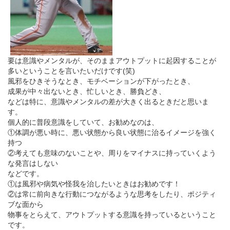
要は意識やメンタルが、そのままアウトプットに起因することが
多いということを言いたいだけです(笑)
風邪をひきそうなとき、モチベーションが下がったとき、
成果が中々出ないとき、忙しいとき、勝負どき、
などは特に、意識やメンタルの差が大きく出るときだと思いま
す。
個人的に普段意識をしていて、お勧めなのは、
①体調が悪い時に、悪い状態から良い状態に治るイメージを強く
持つ
②考えても意味のないことや、周りをマイナスに持っていくよう
な発言はしない
などです。
①は風邪や病気や怪我を治したいときはお勧めです！
②は常に前向きな行動につながるような思考をしたり、ポジティ
ブな面から
物事をとらえて、アウトプットする意識を持っているということ
です。