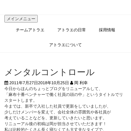
コ
ン
テ
メインメニュー
ン
ツ
チームアトラエ
アトラエの日常
採用情報
へ
ス
キ
アトラエについて
ッ
プ
メンタルコントロール
2011年7月27日
2018年10月25日
岡 利幸
今日からほんのちょっとブログをリニューアルして、
「麻布十番ベンチャーで働く社員の頭の中」というタイトルでリ
スタートします。
今までは、新卒で入社した社員で更新をしていましたが、
少しだけメンバーを変えて、会社全体の雰囲気や各社員が
考えていることなどを、更新していきたいと思います。
リニューアル後の初稿は岡が担当させていただきます！
私は比較的たくさん長く寝なくても大丈夫なタイプで、