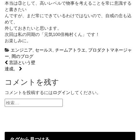
本当は③として、高いレベルで物事を考えることを常に意識する
と書きたい
んですが、まだ常にできているわけではないので、自戒の念も込
めて、
外しておきたいと思います。
次回は私の同期の「元気100倍梅村くん」です！
お楽しみに。
エンジニア
,
セールス
,
チームアトラエ
,
プロダクトマネージャ
ー
,
岡のブログ
投
言語という壁
達成。
稿
コメントを残す
ナ
ビ
コメントを投稿するには
ログイン
してください。
ゲ
ー
シ
ョ
タグから見つける