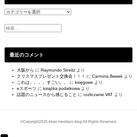
社
員
ご
と
の
ブ
ロ
グ
最近のコメント
大阪から
に
Raymundo Streitz
より
クリスマスプレゼント交換会！！！
に
Carmina Bawek
より
これは。。。。すごい。。
に
księgowe
より
eスポーツ
に
książka podatkowa
より
話題のニュースから感じること
に
rozliczanie VAT
より
©Copyright2025 Atrae members blog.All Rights Reserved.
ペ