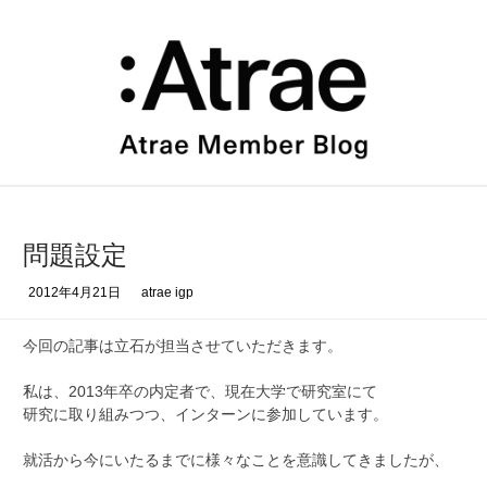
コ
ン
テ
ン
ツ
へ
ス
キ
ッ
プ
問題設定
2012年4月21日
atrae igp
今回の記事は立石が担当させていただきます。
私は、2013年卒の内定者で、現在大学で研究室にて
研究に取り組みつつ、インターンに参加しています。
就活から今にいたるまでに様々なことを意識してきましたが、