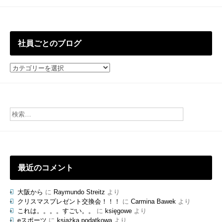
去
の
投
稿
社員ごとのブログ
社
員
ご
と
の
ブ
ロ
グ
最近のコメント
大阪から
に
Raymundo Streitz
より
クリスマスプレゼント交換会！！！
に
Carmina Bawek
より
これは。。。。すごい。。
に
księgowe
より
eスポーツ
に
książka podatkowa
より