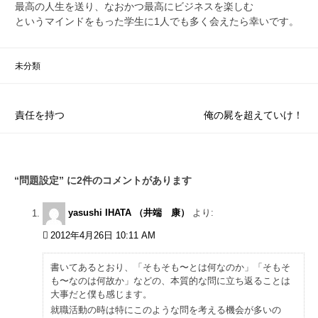
最高の人生を送り、なおかつ最高にビジネスを楽しむ
というマインドをもった学生に1人でも多く会えたら幸いです。
未分類
投
責任を持つ
俺の屍を超えていけ！
稿
ナ
“
問題設定
” に2件のコメントがあります
ビ
ゲ
yasushi IHATA （井端 康）
より:
ー
2012年4月26日 10:11 AM
シ
書いてあるとおり、「そもそも〜とは何なのか」「そもそ
ョ
も〜なのは何故か」などの、本質的な問に立ち返ることは
大事だと僕も感じます。
ン
就職活動の時は特にこのような問を考える機会が多いの