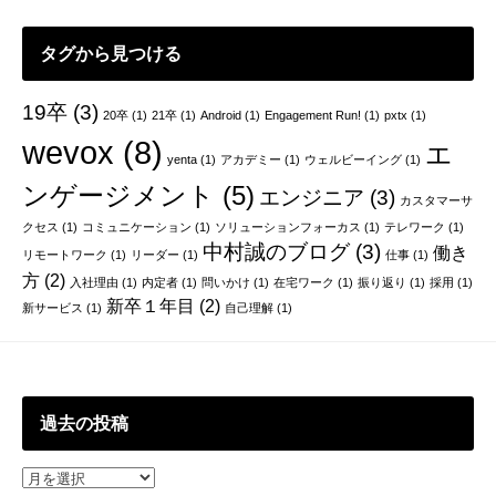
タグから見つける
19卒
(3)
20卒
(1)
21卒
(1)
Android
(1)
Engagement Run!
(1)
pxtx
(1)
wevox
(8)
エ
yenta
(1)
アカデミー
(1)
ウェルビーイング
(1)
ンゲージメント
(5)
エンジニア
(3)
カスタマーサ
クセス
(1)
コミュニケーション
(1)
ソリューションフォーカス
(1)
テレワーク
(1)
中村誠のブログ
(3)
働き
リモートワーク
(1)
リーダー
(1)
仕事
(1)
方
(2)
入社理由
(1)
内定者
(1)
問いかけ
(1)
在宅ワーク
(1)
振り返り
(1)
採用
(1)
新卒１年目
(2)
新サービス
(1)
自己理解
(1)
過去の投稿
過