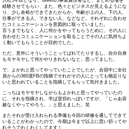
入社5年目となり、Greenの事業責任者など、まとめる場を
経験させてもらい、また、色々とビジネスが見えるようにな
り、少し余裕ができてきたからか、年齢が上の人、下の人、
仕事ができる人、できない人、などなど。それぞれに合わせ
たコミュニケーションを意図的に取っていました。
言うまでもなく、人に何かをやってもらうために、その人に
合わせたコミュニケーションを取ることでその人に気持ちよ
く動いてもらうことが目的でした。
ただ、意外にそういうことってばれてたりするし、自分自身
もモヤモヤして何かやりきれないなと。思ってました。
で、よかれと思ってやっていたことでしたが、合宿中に全社
員からの360度FBの指摘でそれがその人にとっても物足りな
いと思われていることを指摘してもらって気付きました。
こっちはモヤモヤしながらもよかれと思ってやっていたの
に、それを指摘され、半ば逆切れっぽいですが、「じゃあ容
赦なくやってやろう。」と思えました。笑
またそれが受け入れられる準備も今回の研修を通してできて
いることがわかったので、今期は今まで以上に思い切ってや
れそうでわくわくしてます！