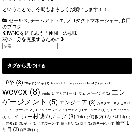
ということで、今期もよろしくお願いします！！
セールス
,
チームアトラエ
,
プロダクトマネージャー
,
森田
のブログ
投
IWNCを経て思う「仲間」の意味
弱い自分を克服するために
稿
ナ
ビ
タグから見つける
ゲ
ー
19卒
(3)
20卒
(1)
21卒
(1)
Android
(1)
Engagement Run!
(1)
pxtx
(1)
wevox
(8)
シ
エン
yenta
(1)
アカデミー
(1)
ウェルビーイング
(1)
ョ
ゲージメント
(5)
エンジニア
(3)
カスタマーサクセス
(1)
ン
コミュニケーション
(1)
ソリューションフォーカス
(1)
テレワーク
(1)
リモートワーク
中村誠のブログ
(3)
働き方
(2)
(1)
リーダー
(1)
仕事
(1)
入社理由
(1)
新卒１
内定者
(1)
問いかけ
(1)
在宅ワーク
(1)
振り返り
(1)
採用
(1)
新サービス
(1)
年目
(2)
自己理解
(1)