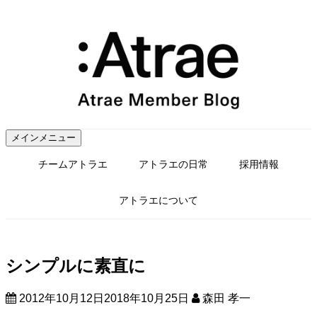
コ
ン
テ
ン
ツ
へ
ス
キ
ッ
メインメニュー
プ
チームアトラエ
アトラエの日常
採用情報
アトラエについて
シンプルに素直に
2012年10月12日
2018年10月25日
森田 孝一