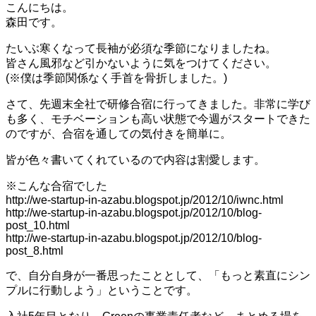
こんにちは。
森田です。
たいぶ寒くなって長袖が必須な季節になりましたね。
皆さん風邪など引かないように気をつけてください。
(※僕は季節関係なく手首を骨折しました。)
さて、先週末全社で研修合宿に行ってきました。非常に学び
も多く、モチベーションも高い状態で今週がスタートできた
のですが、合宿を通しての気付きを簡単に。
皆が色々書いてくれているので内容は割愛します。
※こんな合宿でした
http://we-startup-in-azabu.blogspot.jp/2012/10/iwnc.html
http://we-startup-in-azabu.blogspot.jp/2012/10/blog-
post_10.html
http://we-startup-in-azabu.blogspot.jp/2012/10/blog-
post_8.html
で、自分自身が一番思ったこととして、「もっと素直にシン
プルに行動しよう」ということです。