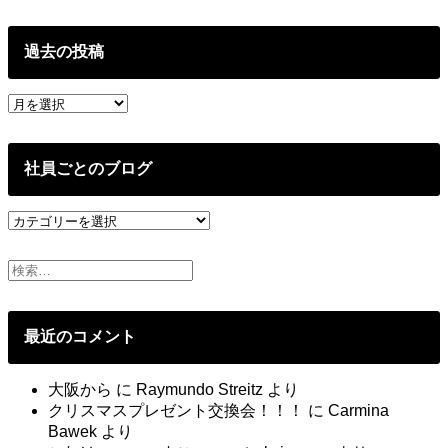
過去の投稿
過
去
の
投
社員ごとのブログ
稿
社
員
ご
と
の
ブ
最近のコメント
ロ
グ
大阪から
に
Raymundo Streitz
より
クリスマスプレゼント交換会！！！
に
Carmina
Bawek
より