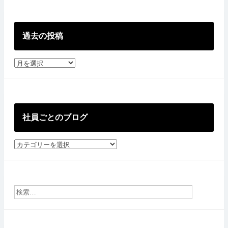
過去の投稿
過
去
の
投
稿
社員ごとのブログ
社
員
ご
と
の
ブ
ロ
グ