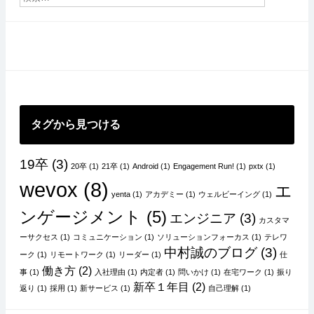
ビ
ゲ
ー
シ
ョ
ン
タグから見つける
19卒
(3)
20卒
(1)
21卒
(1)
Android
(1)
Engagement Run!
(1)
pxtx
(1)
wevox
(8)
エ
yenta
(1)
アカデミー
(1)
ウェルビーイング
(1)
ンゲージメント
(5)
エンジニア
(3)
カスタマ
ーサクセス
(1)
コミュニケーション
(1)
ソリューションフォーカス
(1)
テレワ
中村誠のブログ
(3)
ーク
(1)
リモートワーク
(1)
リーダー
(1)
仕
働き方
(2)
事
(1)
入社理由
(1)
内定者
(1)
問いかけ
(1)
在宅ワーク
(1)
振り
新卒１年目
(2)
返り
(1)
採用
(1)
新サービス
(1)
自己理解
(1)