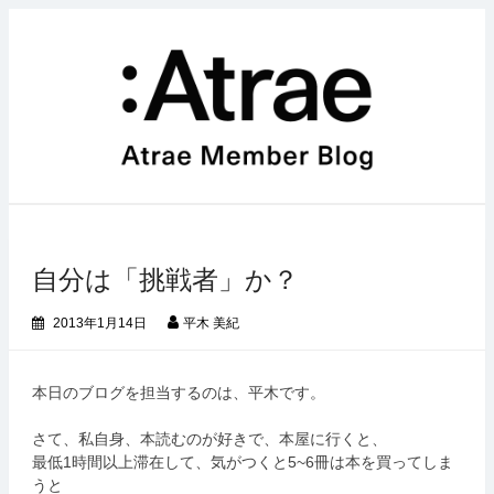
コ
ン
テ
ン
ツ
へ
ス
キ
ッ
プ
自分は「挑戦者」か？
2013年1月14日
平木 美紀
本日のブログを担当するのは、平木です。
さて、私自身、本読むのが好きで、本屋に行くと、
最低1時間以上滞在して、気がつくと5~6冊は本を買ってしま
うと