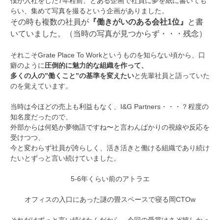
僕が入社をした7年程前、とある企画で社員に夢を紙に書いても
らい、集めて写真を撮るという企画がありました。
その時も複数の社員が
『働きがいのある会社1位』
と書
いていました。（当時の写真が見つからず・・・残念）
それこそGrate Place To Workというものを知らない頃から、口
癖のように
圧倒的に魅力的な組織を作って、
多くの人の”働くこと”の基準を変えたい
と先輩社員と語っていた
のを覚えています。
当時は今ほどの売上も利益もなく、I&G Partners・・・？程度の
知名度だったので、
外部からは何処か夢物語ですね〜と言わんばかりの視線や反応を
受けつつ、
今と変わらず社員が誇らしく、活き活きと働ける組織であり続け
たいとずっと言い続けていました。
5-6年くらい前のアトラエ
オフィスの入口にあった謎の畳スペースで寝る岡CTOw
それだけずっと言い続けたんだから、今回の受賞はさぞ嬉しかっ