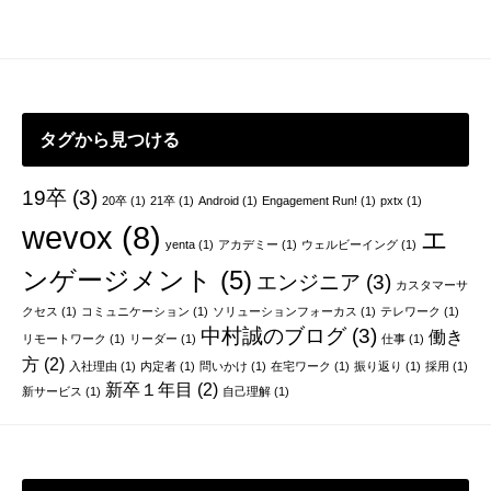
ー
シ
ョ
ン
タグから見つける
19卒
(3)
20卒
(1)
21卒
(1)
Android
(1)
Engagement Run!
(1)
pxtx
(1)
wevox
(8)
エ
yenta
(1)
アカデミー
(1)
ウェルビーイング
(1)
ンゲージメント
(5)
エンジニア
(3)
カスタマーサ
クセス
(1)
コミュニケーション
(1)
ソリューションフォーカス
(1)
テレワーク
(1)
中村誠のブログ
(3)
働き
リモートワーク
(1)
リーダー
(1)
仕事
(1)
方
(2)
入社理由
(1)
内定者
(1)
問いかけ
(1)
在宅ワーク
(1)
振り返り
(1)
採用
(1)
新卒１年目
(2)
新サービス
(1)
自己理解
(1)