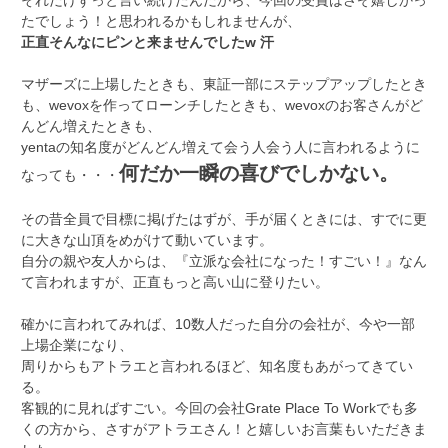
たでしょう！と思われるかもしれませんが、
正直そんなにピンと来ませんでしたw 汗
マザーズに上場したときも、東証一部にステップアップしたとき
も、wevoxを作ってローンチしたときも、wevoxのお客さんがど
んどん増えたときも、
yentaの知名度がどんどん増えて会う人会う人に言われるように
何だか一瞬の喜びでしかない。
なっても・・・
その昔全員で目標に掲げたはずが、手が届くときには、すでに更
に大きな山頂をめがけて動いています。
自分の親や友人からは、『立派な会社になった！すごい！』なん
て言われますが、正直もっと高い山に登りたい。
確かに言われてみれば、10数人だった自分の会社が、今や一部
上場企業になり、
周りからもアトラエと言われるほど、知名度もあがってきてい
る。
客観的に見ればすごい。今回の会社Grate Place To Workでも多
くの方から、さすがアトラエさん！と嬉しいお言葉もいただきま