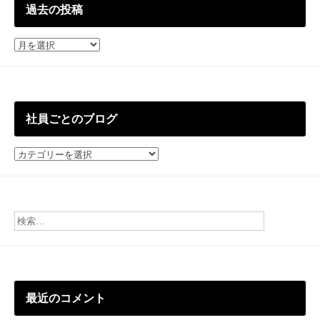
過去の投稿
過
去
の
投
稿
社員ごとのブログ
社
員
ご
と
の
ブ
ロ
グ
最近のコメント