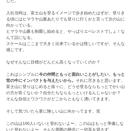
した。
入社当時は、富士山を登るイメージで歩き始めたはずが、登りき
る頃にはヒマラヤ山脈あたりでも登りに行くかと言って次の山に
向かっている。
ヒマラヤ山脈も制覇し始めると、やっぱりエベレストでしょ！な
んて話になる。
スケールはここまで大きく出来ているかは怪しいですが、そんな
感じです。
なぜそんなに目標がどんどん高くなっていくのか？
これはシンプルに
今の仲間ともっと面白いことがしたい、もっと
世の中にインパクトを与えたいから。
それに尽きると思います。
富士山に登りはじめると徐々に、どうせ登るならもっとでかい山
の方が良くないか？自分たちならもっといけるんじゃないか？
そんな自信とワクワクがどこからともなく湧いてきます。
そして気づいたら更に険しい山に向かってます。笑
この山は100人いないと登れないよ〜、この山はもっと準備しな
いと登れないよ〜、そんな周囲の懸念に一切耳を貸さず、