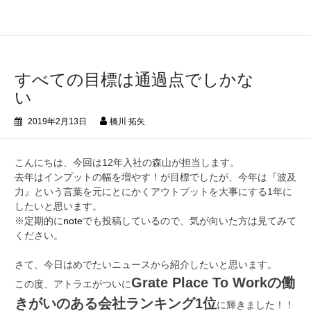
コ
ン
テ
ン
ツ
すべての目標は通過点でしかな
へ
い
ス
キ
2019年2月13日
橋川 拓矢
ッ
プ
こんにちは、今回は12年入社の森山が担当します。
去年はインプットの幅を増やす！が目標でしたが、今年は『波及
力』という言葉を元にとにかくアウトプットを大事にする1年に
したいと思います。
※定期的に
note
でも投稿しているので、気が向いた方は見てみて
ください。
さて、今日はめでたいニュースから紹介したいと思います。
Grate Place To Workの働
この度、アトラエがついに
きがいのある会社ランキング1位
に輝きました！！