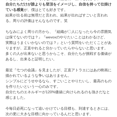
自分たちだけが誰よりも登頂をイメージし、自信を持って仕掛け
ている感覚
が、僕はとても好きです。
結果が出る前は無理だと言われ、結果が出ればすごいと言われ
る。周りの評価はそんなものです。笑
ちなみによく周りの方から、『組織が〇人になったら今の雰囲気
は保てないのでは？』『wevoxのやりたいことはわかるけど、
実際はうまくいかないのでは？』という質問をいただくことがあ
りますが、正直やれると分かっていたらやらないと思います。
多くの人が出来ないと思うからこそ、自分たちが挑戦する価値が
あるし、出来ると証明したい。
最近『七つの会議』を見ましたが、正直アトラエにはあの映画に
描かれているような争いはありません。
シンプルにどうせやるなら、すごいことやりたいし、最高のもの
を作りたいという一心のみです。
自分たちのエネルギーが120%価値に向けられるのも強さだなと
感じました。
今毎日必死になって追いかけている目標も、到達するときには、
次の更に大きな目標に向かっているんだと思います。