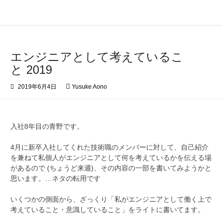
コ
ン
テ
ン
ツ
エンジニアとして考えているこ
へ
と 2019
ス
キ
2019年6月4日
Yusuke Aono
ッ
プ
入社8年目の青野です。
4月に新卒入社してくれた技術職のメンバーに対して、自己紹介
を兼ねて私個人がエンジニアとして何を考えているかを伝える場
があるので
(ちょうど来週)、その内容の一部を書いてみようかと
思います。…ネタの転用です
いくつかの側面から、ざっくり「私がエンジニアとして働く上で
考えていること・意識していること」をライトに書いてます。