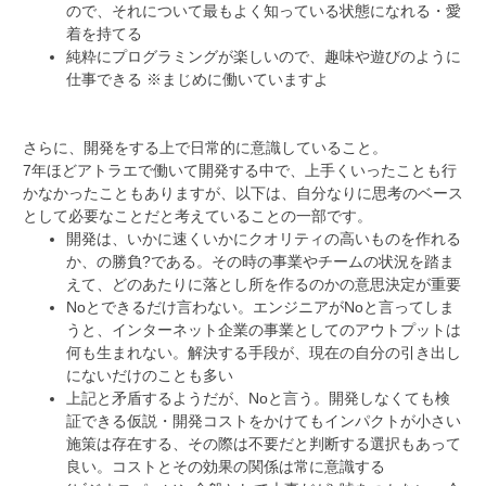
ので、それについて最もよく知っている状態になれる・愛
着を持てる
純粋にプログラミングが楽しいので、趣味や遊びのように
仕事できる ※まじめに働いていますよ
さらに、開発をする上で日常的に意識していること。
7年ほどアトラエで働いて開発する中で、上手くいったことも行
かなかったこともありますが、以下は、自分なりに思考のベース
として必要なことだと考えていることの一部です。
開発は、いかに速くいかにクオリティの高いものを作れる
か、の勝負?である。その時の事業やチームの状況を踏ま
えて、どのあたりに落とし所を作るのかの意思決定が重要
Noとできるだけ言わない。エンジニアがNoと言ってしま
うと、インターネット企業の事業としてのアウトプットは
何も生まれない。解決する手段が、現在の自分の引き出し
にないだけのことも多い
上記と矛盾するようだが、Noと言う。開発しなくても検
証できる仮説・開発コストをかけてもインパクトが小さい
施策は存在する、その際は不要だと判断する選択もあって
良い。コストとその効果の関係は常に意識する