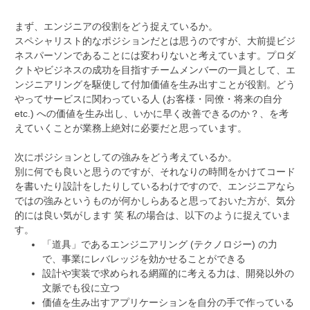
まず、エンジニアの役割をどう捉えているか。
スペシャリスト的なポジションだとは思うのですが、大前提ビジ
ネスパーソンであることには変わりないと考えています。プロダ
クトやビジネスの成功を目指すチームメンバーの一員として、エ
ンジニアリングを駆使して付加価値を生み出すことが役割。どう
やってサービスに関わっている人
(お客様・同僚・将来の自分
etc.)
への価値を生み出し、いかに早く改善できるのか？、を考
えていくことが業務上絶対に必要だと思っています。
次にポジションとしての強みをどう考えているか。
別に何でも良いと思うのですが、それなりの時間をかけてコード
を書いたり設計をしたりしているわけですので、エンジニアなら
ではの強みというものが何かしらあると思っておいた方が、気分
的には良い気がします 笑
私の場合は、以下のように捉えていま
す。
「道具」であるエンジニアリング
(テクノロジー)
の力
で、事業にレバレッジを効かせることができる
設計や実装で求められる網羅的に考える力は、開発以外の
文脈でも役に立つ
価値を生み出すアプリケーションを自分の手で作っている