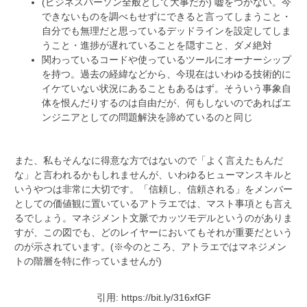
(ビジネスパーソン全般として大事だが) 嘘をつかない。今
できないものを調べもせずにできると言ってしまうこと・
自分でも無理だと思っているデッドラインを設定してしま
うこと・進捗が遅れていることを隠すこと、ダメ絶対
関わっているコードや使っているツールにオーナーシップ
を持つ。過去の経緯などから、今現在はいわゆる技術的に
イケていない状況にあることもあるはず。そういう事象自
体を恨んだりするのは自由だが、何もしないのであればエ
ンジニアとしての問題解決を諦めているのと同じ
また、私もそんなに得意な方ではないので「よく言えたもんだ
な」と言われるかもしれませんが、いわゆるヒューマンスキルと
いうやつは非常に大切です。「信頼し、信頼される」をメンバー
としての価値観に置いているアトラエでは、マスト事項とも言え
るでしょう。マネジメント文脈でカッツモデルというのがありま
すが、この図でも、どのレイヤーにおいてもそれが重要だという
のが示されています。(※今のところ、アトラエではマネジメン
トの階層を特に作っていませんが)
引用: https://bit.ly/316xfGF