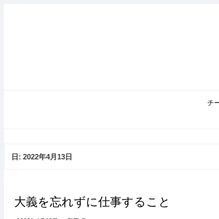
コ
ン
テ
ン
ツ
へ
ス
キ
ッ
プ
チ
日:
2022年4月13日
大義を忘れずに仕事すること