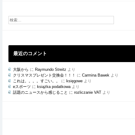
ご
と
の
ブ
ロ
グ
最近のコメント
大阪から
に
Raymundo Streitz
より
クリスマスプレゼント交換会！！！
に
Carmina Bawek
より
これは。。。。すごい。。
に
księgowe
より
eスポーツ
に
książka podatkowa
より
話題のニュースから感じること
に
rozliczanie VAT
より