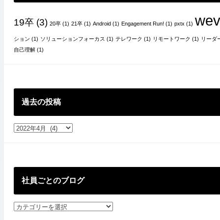
wev
19卒
(3)
20卒
(1)
21卒
(1)
Android
(1)
Engagement Run!
(1)
pxtx
(1)
ション
(1)
ソリューションフォーカス
(1)
テレワーク
(1)
リモートワーク
(1)
リーダ
自己理解
(1)
過去の投稿
過
去
の
投
稿
社員ごとのブログ
社
員