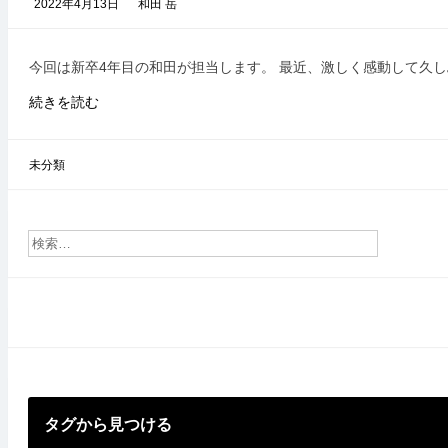
2022年4月13日
和田 岳
今回は新卒4年目の和田が担当します。 最近、激しく感動して久
大
続きを読む
義
を
忘
未分類
れ
ず
に
仕
事
す
る
こ
と
タグから見つける