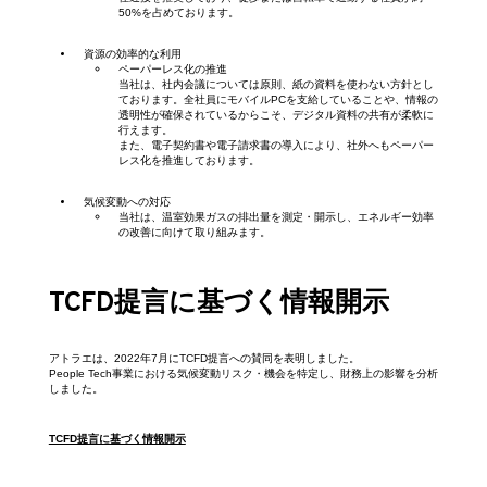
50%を占めております。
資源の効率的な利用
ペーパーレス化の推進
当社は、社内会議については原則、紙の資料を使わない方針とし
ております。全社員にモバイルPCを支給していることや、情報の
透明性が確保されているからこそ、デジタル資料の共有が柔軟に
行えます。

また、電子契約書や電子請求書の導入により、社外へもペーパー
レス化を推進しております。
気候変動への対応
当社は、温室効果ガスの排出量を測定・開示し、エネルギー効率
の改善に向けて取り組みます。
TCFD提言に基づく情報開示
アトラエは、2022年7月にTCFD提言への賛同を表明しました。

People Tech事業における気候変動リスク・機会を特定し、財務上の影響を分析
しました。
TCFD提言に基づく情報開示