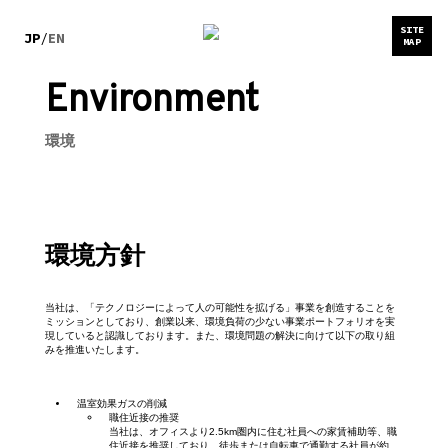
SITE
JP
/
EN
MAP
Environment
環境
環境方針
当社は、「テクノロジーによって人の可能性を拡げる」事業を創造することを
ミッションとしており、創業以来、環境負荷の少ない事業ポートフォリオを実
現していると認識しております。また、環境問題の解決に向けて以下の取り組
みを推進いたします。
温室効果ガスの削減
職住近接の推奨
当社は、オフィスより2.5km圏内に住む社員への家賃補助等、職
住近接を推奨しており、徒歩または自転車で通勤する社員が約