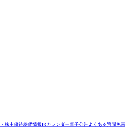
・株主優待
株価情報
IRカレンダー
電子公告
よくある質問
免責