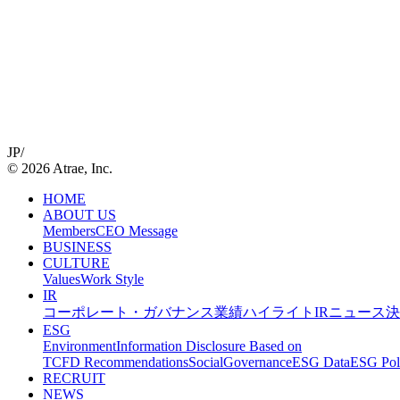
JP
/
©
2026
Atrae, Inc.
HOME
ABOUT US
Members
CEO Message
BUSINESS
CULTURE
Values
Work Style
IR
コーポレート・ガバナンス
業績ハイライト
IRニュース
決
ESG
Environment
Information Disclosure Based on
TCFD Recommendations
Social
Governance
ESG Data
ESG Pol
RECRUIT
NEWS