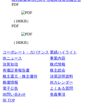
PDF
（
180
KB）
PDF
（
180
KB）
コーポレート・ガバナンス
業績ハイライト
IRニュース
事業内容
決算短信
株式情報
有価証券報告書
株主総会
株主還元・株主優待
決算説明資料
株価情報
IRカレンダー
電子公告
よくある質問
IR問い合わせ
免責事項
IR TOP