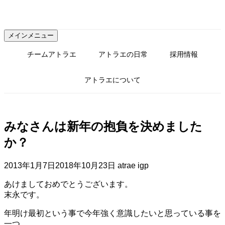
コ
ン
テ
メインメニュー
ン
ツ
チームアトラエ
アトラエの日常
採用情報
へ
ス
アトラエについて
キ
ッ
プ
みなさんは新年の抱負を決めました
か？
2013年1月7日
2018年10月23日
atrae igp
あけましておめでとうございます。
末永です。
年明け最初という事で今年強く意識したいと思っている事を
一つ。