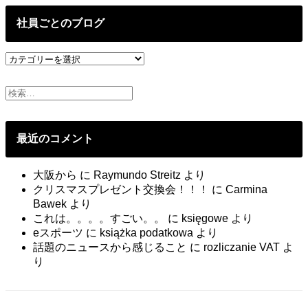
の
投
社員ごとのブログ
稿
社
員
ご
と
の
ブ
最近のコメント
ロ
グ
大阪から
に
Raymundo Streitz
より
クリスマスプレゼント交換会！！！
に
Carmina
Bawek
より
これは。。。。すごい。。
に
księgowe
より
eスポーツ
に
książka podatkowa
より
話題のニュースから感じること
に
rozliczanie VAT
よ
り