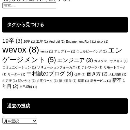
稿
ナ
ビ
タグから見つける
ゲ
ー
19卒
(3)
20卒
(1)
21卒
(1)
Android
(1)
Engagement Run!
(1)
pxtx
(1)
wevox
(8)
シ
エン
yenta
(1)
アカデミー
(1)
ウェルビーイング
(1)
ョ
ゲージメント
(5)
エンジニア
(3)
カスタマーサクセス
(1)
ン
コミュニケーション
(1)
ソリューションフォーカス
(1)
テレワーク
(1)
リモートワーク
中村誠のブログ
(3)
働き方
(2)
(1)
リーダー
(1)
仕事
(1)
入社理由
(1)
新卒１
内定者
(1)
問いかけ
(1)
在宅ワーク
(1)
振り返り
(1)
採用
(1)
新サービス
(1)
年目
(2)
自己理解
(1)
過去の投稿
過
去