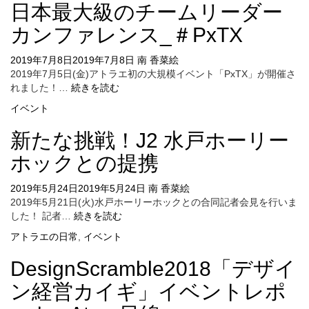
日本最大級のチームリーダー
カンファレンス_＃PxTX
2019年7月8日
2019年7月8日
南 香菜絵
2019年7月5日(金)アトラエ初の大規模イベント「PxTX」が開催さ
日
れました！…
続きを読む
本
イベント
最
大
新たな挑戦！J2 水戸ホーリー
級
の
ホックとの提携
チ
ー
2019年5月24日
2019年5月24日
南 香菜絵
ム
2019年5月21日(火)水戸ホーリーホックとの合同記者会見を行いま
リ
新
した！ 記者…
続きを読む
ー
た
アトラエの日常
,
イベント
ダ
な
ー
挑
DesignScramble2018「デザイ
カ
戦！
ン
J2
ン経営カイギ」イベントレポ
フ
水
ァ