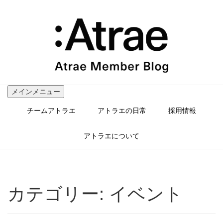
コ
ン
テ
ン
ツ
へ
ス
キ
ッ
メインメニュー
プ
チームアトラエ
アトラエの日常
採用情報
アトラエについて
カテゴリー:
イベント