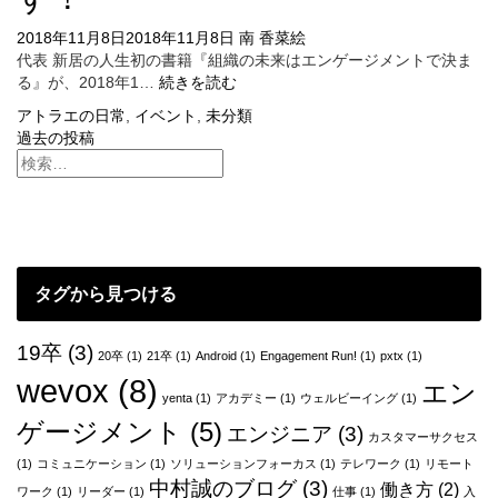
レ
線
2018年11月8日
2018年11月8日
ス」
南 香菜絵
代表 新居の人生初の書籍『組織の未来はエンゲージメントで決ま
に
『組
る』が、2018年1…
生
続きを読む
織
出
アトラエの日常
,
イベント
,
未分類
の
演
投
過去の投稿
未
い
来
稿
た
は
し
ナ
エ
ま
ン
し
ビ
ゲ
た！
ゲ
ー
タグから見つける
ジ
ー
メ
ン
19卒
(3)
シ
20卒
(1)
21卒
(1)
Android
(1)
Engagement Run!
(1)
pxtx
(1)
ト
wevox
(8)
エン
ョ
で
yenta
(1)
アカデミー
(1)
ウェルビーイング
(1)
決
ゲージメント
(5)
ン
エンジニア
(3)
ま
カスタマーサクセス
る』
(1)
コミュニケーション
(1)
ソリューションフォーカス
(1)
テレワーク
(1)
リモート
発
中村誠のブログ
(3)
働き方
(2)
ワーク
(1)
リーダー
(1)
仕事
(1)
入