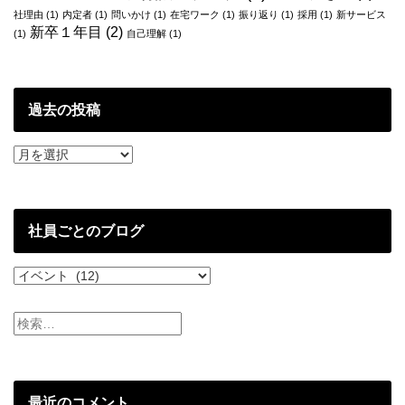
売
社理由
(1)
内定者
(1)
問いかけ
(1)
在宅ワーク
(1)
振り返り
(1)
採用
(1)
新サービス
開
新卒１年目
(2)
(1)
自己理解
(1)
始
で
す！
過去の投稿
過
去
の
投
稿
社員ごとのブログ
社
員
ご
と
の
ブ
ロ
グ
最近のコメント