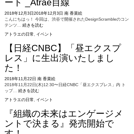
ート _Atrae目線
戸
レ
ホ
ン
2018年12月3日
2018年12月3日
ー
南 香菜絵
ス
こんにちはっ！ 今回は、渋谷で開催されたDesignScrambleのコン
リ
_
DesignScramble2018「デ
テンツ…
続きを読む
ー
＃
ザ
ホ
アトラエの日常
,
イベント
PxTX
イ
ッ
ン
ク
【日経CNBC】「昼エクスプ
経
と
営
の
レス」に生出演いたしまし
カ
提
た！
イ
携
ギ」
2018年11月22日
南 香菜絵
イ
2018年11月22日(木)12:30〜日経CNBC「昼エクスプレス」内 ト
ベ
【日
ップ…
続きを読む
ン
経
ト
アトラエの日常
,
イベント
CNBC】
レ
「昼
ポ
『組織の未来はエンゲージメ
エ
ー
ク
ト
ントで決まる』発売開始で
ス
_Atrae
す！
プ
目