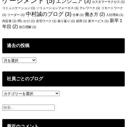
ョ
ゲージメント
(5)
エンジニア
(3)
カスタマーサクセス
(1)
ン
コミュニケーション
(1)
ソリューションフォーカス
(1)
テレワーク
(1)
リモートワーク
中村誠のブログ
(3)
働き方
(2)
(1)
リーダー
(1)
仕事
(1)
入社理由
(1)
新卒１
内定者
(1)
問いかけ
(1)
在宅ワーク
(1)
振り返り
(1)
採用
(1)
新サービス
(1)
年目
(2)
自己理解
(1)
過去の投稿
過
去
の
投
社員ごとのブログ
稿
社
員
ご
と
の
ブ
最近のコメント