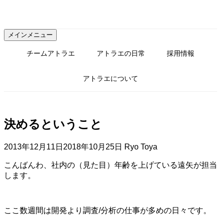
コ
ン
テ
メインメニュー
ン
ツ
チームアトラエ
アトラエの日常
採用情報
へ
ス
アトラエについて
キ
ッ
プ
決めるということ
2013年12月11日
2018年10月25日
Ryo Toya
こんばんわ、社内の（見た目）年齢を上げている遠矢が担当
します。
ここ数週間は開発より調査/分析の仕事が多めの日々です。