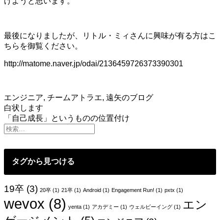
げようと思います。
最後になりましたが、リトル・ミィさんに興味が有る方はこ
ちらを御覧ください。
http://matome.naver.jp/odai/2136459726373390301
エンジニア
,
チームアトラエ
,
遠矢のブログ
投
白状します
「自己成長」というものの位置付け
稿
ナ
ビ
タグから見つける
ゲ
ー
19卒
(3)
20卒
(1)
21卒
(1)
Android
(1)
Engagement Run!
(1)
pxtx
(1)
wevox
(8)
シ
エン
yenta
(1)
アカデミー
(1)
ウェルビーイング
(1)