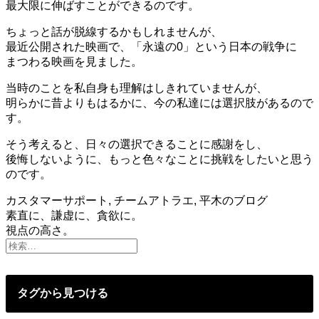
最大限に伸ばすことができるのです。
ちょっと話が脱線するかもしれませんが、
最近公開された映画で、「永遠の0」という日本の戦争に
まつわる映画を見ました。
当時のことを私自身も理解はしきれていませんが、
明らかに昔よりもはるかに、今の私達には選択肢があるので
す。
そう考えると、日々の選択できることに感謝をし、
後悔しないように、もっと色々なことに挑戦をしたいと思う
のです。
カスタマーサポート
,
チームアトラエ
,
平木のブログ
投
素直に、謙虚に、貪欲に。
視点の高さ。
稿
ナ
ビ
タグから見つける
ゲ