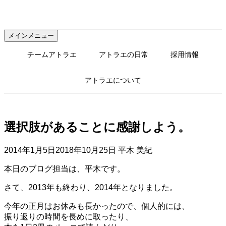
コ
ン
テ
メインメニュー
ン
ツ
チームアトラエ
アトラエの日常
採用情報
へ
ス
アトラエについて
キ
ッ
プ
選択肢があることに感謝しよう。
2014年1月5日
2018年10月25日
平木 美紀
本日のブログ担当は、平木です。
さて、2013年も終わり、2014年となりました。
今年の正月はお休みも長かったので、個人的には、
振り返りの時間を長めに取ったり、