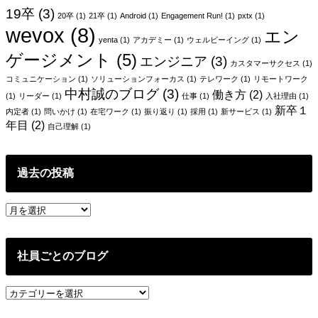
ー
19卒
(3)
20卒
(1)
21卒
(1)
Android
(1)
Engagement Run!
(1)
pxtx
(1)
wevox
(8)
シ
エン
yenta
(1)
アカデミー
(1)
ウェルビーイング
(1)
ョ
ゲージメント
(5)
エンジニア
(3)
カスタマーサクセス
(1)
ン
コミュニケーション
(1)
ソリューションフォーカス
(1)
テレワーク
(1)
リモートワーク
中村誠のブログ
(3)
働き方
(2)
(1)
リーダー
(1)
仕事
(1)
入社理由
(1)
新卒１
内定者
(1)
問いかけ
(1)
在宅ワーク
(1)
振り返り
(1)
採用
(1)
新サービス
(1)
年目
(2)
自己理解
(1)
過去の投稿
過
去
の
投
社員ごとのブログ
稿
社
員