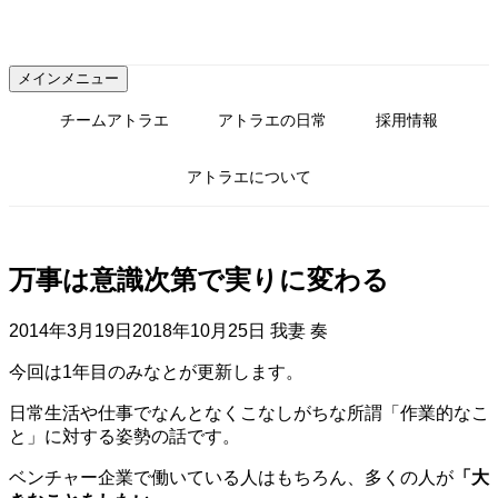
コ
ン
テ
メインメニュー
ン
ツ
チームアトラエ
アトラエの日常
採用情報
へ
ス
アトラエについて
キ
ッ
プ
万事は意識次第で実りに変わる
2014年3月19日
2018年10月25日
我妻 奏
今回は1年目のみなとが更新します。
日常生活や仕事でなんとなくこなしがちな所謂「作業的なこ
と」に対する姿勢の話です。
ベンチャー企業で働いている人はもちろん、多くの人が
「大