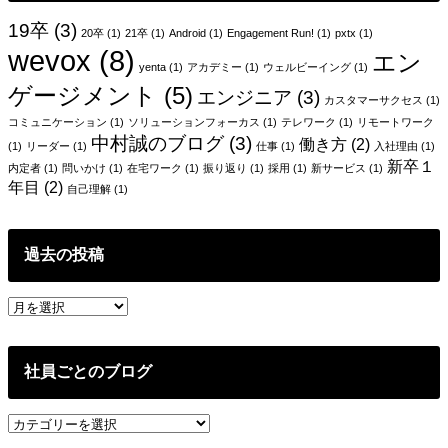
ー
19卒
(3)
20卒
(1)
21卒
(1)
Android
(1)
Engagement Run!
(1)
pxtx
(1)
wevox
(8)
シ
エン
yenta
(1)
アカデミー
(1)
ウェルビーイング
(1)
ョ
ゲージメント
(5)
エンジニア
(3)
カスタマーサクセス
(1)
ン
コミュニケーション
(1)
ソリューションフォーカス
(1)
テレワーク
(1)
リモートワーク
中村誠のブログ
(3)
働き方
(2)
(1)
リーダー
(1)
仕事
(1)
入社理由
(1)
新卒１
内定者
(1)
問いかけ
(1)
在宅ワーク
(1)
振り返り
(1)
採用
(1)
新サービス
(1)
年目
(2)
自己理解
(1)
過去の投稿
過
去
の
投
社員ごとのブログ
稿
社
員