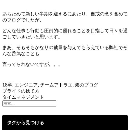
あらためて新しい半期を迎えるにあたり、自戒の念を含めて
のブログでしたが、
どんな仕事も行動も圧倒的に優れることを目指して日々を過
ごしていきたいと思います。
まあ、そもそもかなりの裁量を与えてもらえている弊社でそ
んな呑気なことも
言ってられないですが。。。
18卒
,
エンジニア
,
チームアトラエ
,
湊のブログ
投
プライドの捨て方
タイムマネジメント
稿
ナ
ビ
タグから見つける
ゲ