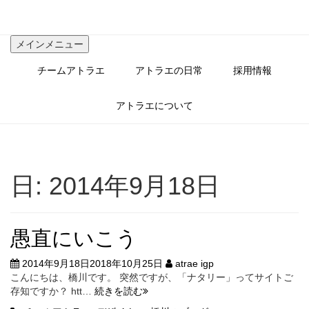
コ
ン
テ
メインメニュー
ン
ツ
チームアトラエ
アトラエの日常
採用情報
へ
ス
キ
アトラエについて
ッ
プ
日:
2014年9月18日
愚直にいこう
2014年9月18日
2018年10月25日
atrae igp
こんにちは、橋川です。 突然ですが、「ナタリー」ってサイトご
愚
存知ですか？ htt…
続きを読む
直