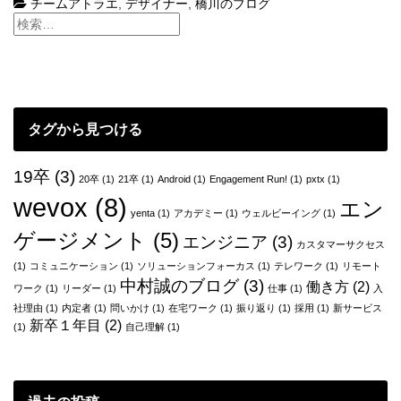
チームアトラエ
,
デザイナー
,
橋川のブログ
に
い
こ
う
タグから見つける
19卒
(3)
20卒
(1)
21卒
(1)
Android
(1)
Engagement Run!
(1)
pxtx
(1)
wevox
(8)
エン
yenta
(1)
アカデミー
(1)
ウェルビーイング
(1)
ゲージメント
(5)
エンジニア
(3)
カスタマーサクセス
(1)
コミュニケーション
(1)
ソリューションフォーカス
(1)
テレワーク
(1)
リモート
中村誠のブログ
(3)
働き方
(2)
ワーク
(1)
リーダー
(1)
仕事
(1)
入
社理由
(1)
内定者
(1)
問いかけ
(1)
在宅ワーク
(1)
振り返り
(1)
採用
(1)
新サービス
新卒１年目
(2)
(1)
自己理解
(1)