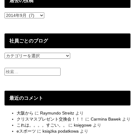
過去の投稿
過
去
の
投
稿
社員ごとのブログ
社
員
ご
と
の
ブ
ロ
グ
最近のコメント
大阪から
に
Raymundo Streitz
より
クリスマスプレゼント交換会！！！
に
Carmina Bawek
より
これは。。。。すごい。。
に
księgowe
より
eスポーツ
に
książka podatkowa
より