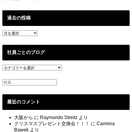
過去の投稿
過
去
の
投
社員ごとのブログ
稿
社
員
ご
と
の
ブ
最近のコメント
ロ
グ
大阪から
に
Raymundo Streitz
より
クリスマスプレゼント交換会！！！
に
Carmina
Bawek
より