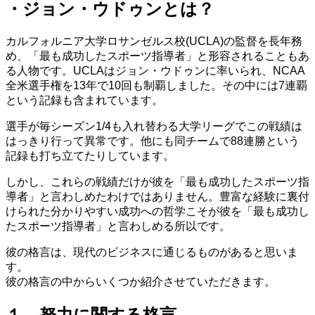
・ジョン・ウドゥンとは？
カルフォルニア大学ロサンゼルス校(UCLA)の監督を長年務
め、「最も成功したスポーツ指導者」と形容されることもあ
る人物です。UCLAはジョン・ウドゥンに率いられ、NCAA
全米選手権を13年で10回も制覇しました。その中には7連覇
という記録も含まれています。
選手が毎シーズン1/4も入れ替わる大学リーグでこの戦績は
はっきり行って異常です。他にも同チームで88連勝という
記録も打ち立てたりしています。
しかし、これらの戦績だけが彼を「最も成功したスポーツ指
導者」と言わしめたわけではありません。豊富な経験に裏付
けられた分かりやすい成功への哲学こそが彼を「最も成功し
たスポーツ指導者」と言わしめる所以です。
彼の格言は、現代のビジネスに通じるものがあると思いま
す。
彼の格言の中からいくつか紹介させていただきます。
１．努力に関する格言