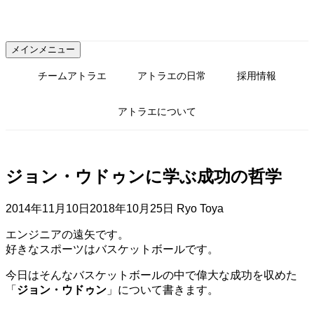
コ
ン
テ
メインメニュー
ン
ツ
チームアトラエ
アトラエの日常
採用情報
へ
ス
アトラエについて
キ
ッ
プ
ジョン・ウドゥンに学ぶ成功の哲学
2014年11月10日
2018年10月25日
Ryo Toya
エンジニアの遠矢です。
好きなスポーツはバスケットボールです。
今日はそんなバスケットボールの中で偉大な成功を収めた
「
ジョン・ウドゥン
」について書きます。