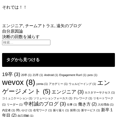
それでは！！
エンジニア
,
チームアトラエ
,
遠矢のブログ
投
自分原因論
決断の回数を減らす
稿
ナ
ビ
タグから見つける
ゲ
ー
19卒
(3)
20卒
(1)
21卒
(1)
Android
(1)
Engagement Run!
(1)
pxtx
(1)
wevox
(8)
シ
エン
yenta
(1)
アカデミー
(1)
ウェルビーイング
(1)
ョ
ゲージメント
(5)
エンジニア
(3)
カスタマーサクセス
(1)
ン
コミュニケーション
(1)
ソリューションフォーカス
(1)
テレワーク
(1)
リモートワーク
中村誠のブログ
(3)
働き方
(2)
(1)
リーダー
(1)
仕事
(1)
入社理由
(1)
新卒１
内定者
(1)
問いかけ
(1)
在宅ワーク
(1)
振り返り
(1)
採用
(1)
新サービス
(1)
年目
(2)
自己理解
(1)