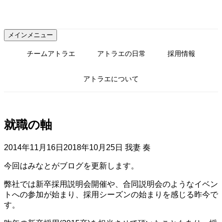
コ
ン
テ
メインメニュー
ン
ツ
チームアトラエ
アトラエの日常
採用情報
へ
ス
アトラエについて
キ
ッ
プ
就職の軸
2014年11月16日
2018年10月25日
我妻 奏
今回はみなとがブログを更新します。
弊社では新卒採用説明会開催や、合同説明会のようなイベン
トへの参加が始まり、採用シーズンの始まりを感じる昨今で
す。