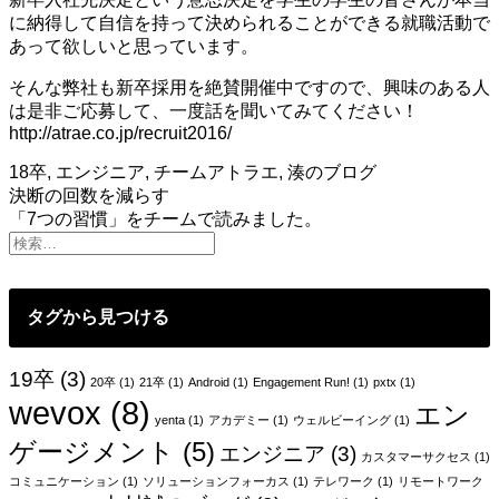
に納得して自信を持って決められることができる就職活動で
あって欲しいと思っています。
そんな弊社も新卒採用を絶賛開催中ですので、興味のある人
は是非ご応募して、一度話を聞いてみてください！
http://atrae.co.jp/recruit2016/
18卒
,
エンジニア
,
チームアトラエ
,
湊のブログ
投
決断の回数を減らす
「7つの習慣」をチームで読みました。
稿
ナ
ビ
タグから見つける
ゲ
ー
19卒
(3)
20卒
(1)
21卒
(1)
Android
(1)
Engagement Run!
(1)
pxtx
(1)
wevox
(8)
シ
エン
yenta
(1)
アカデミー
(1)
ウェルビーイング
(1)
ョ
ゲージメント
(5)
エンジニア
(3)
カスタマーサクセス
(1)
ン
コミュニケーション
(1)
ソリューションフォーカス
(1)
テレワーク
(1)
リモートワーク