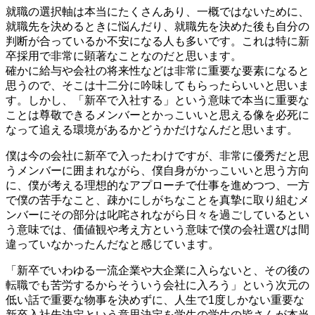
就職の選択軸は本当にたくさんあり、一概ではないために、
就職先を決めるときに悩んだり、就職先を決めた後も自分の
判断が合っているか不安になる人も多いです。これは特に新
卒採用で非常に顕著なことなのだと思います。
確かに給与や会社の将来性などは非常に重要な要素になると
思うので、そこは十二分に吟味してもらったらいいと思いま
す。しかし、「新卒で入社する」という意味で本当に重要な
ことは尊敬できるメンバーとかっこいいと思える像を必死に
なって追える環境があるかどうかだけなんだと思います。
僕は今の会社に新卒で入ったわけですが、非常に優秀だと思
うメンバーに囲まれながら、僕自身がかっこいいと思う方向
に、僕が考える理想的なアプローチで仕事を進めつつ、一方
で僕の苦手なこと、疎かにしがちなことを真摯に取り組むメ
ンバーにその部分は叱咤されながら日々を過ごしているとい
う意味では、価値観や考え方という意味で僕の会社選びは間
違っていなかったんだなと感じています。
「新卒でいわゆる一流企業や大企業に入らないと、その後の
転職でも苦労するからそういう会社に入ろう」という次元の
低い話で重要な物事を決めずに、人生で1度しかない重要な
新卒入社先決定という意思決定を学生の学生の皆さんが本当