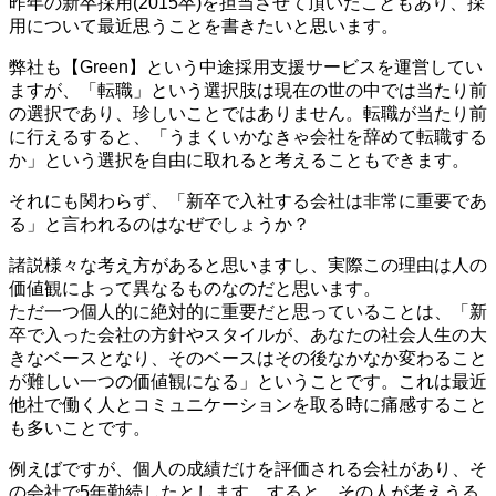
昨年の新卒採用(2015卒)を担当させて頂いたこともあり、採
用について最近思うことを書きたいと思います。
弊社も【Green】という中途採用支援サービスを運営してい
ますが、「転職」という選択肢は現在の世の中では当たり前
の選択であり、珍しいことではありません。転職が当たり前
に行えるすると、「うまくいかなきゃ会社を辞めて転職する
か」という選択を自由に取れると考えることもできます。
それにも関わらず、「新卒で入社する会社は非常に重要であ
る」と言われるのはなぜでしょうか？
諸説様々な考え方があると思いますし、実際この理由は人の
価値観によって異なるものなのだと思います。
ただ一つ個人的に絶対的に重要だと思っていることは、「新
卒で入った会社の方針やスタイルが、あなたの社会人生の大
きなベースとなり、そのベースはその後なかなか変わること
が難しい一つの価値観になる」ということです。これは最近
他社で働く人とコミュニケーションを取る時に痛感すること
も多いことです。
例えばですが、個人の成績だけを評価される会社があり、そ
の会社で5年勤続したとします。すると、その人が考えうる