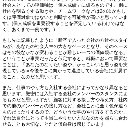
社会人としての評価軸は「個人成績」に偏るものです。別に
社内を明るくする動きや、チームワークなどは2の次かもし
くは評価対象ではないと判断する可能性が高いと思っていま
す。(個人成績を重要視することを否定しているわけではな
く、あくまで一例です。)
もし先に記載したように「新卒で入った会社の方針やスタイ
ルが、あなたの社会人生の大きなベースとなり、そのベース
はその後なかなか変わることが難しい一つの価値観になる」
ということが事実だったと仮定すると、就職において重要な
ことは、「あなたのなりたい姿や、かっこいいと思う姿を実
現しているor今後そこに向かって邁進している会社に所属す
ること」なのだと思います。
また、仕事のやり方も入社する会社によってかなり異なると
思います。厳密には入社する会社のメンバーのスタンスによ
るものだと思いますが。顧客に対する接し方や考え方、社内
での他のメンバーとの接し方など、会社ごとに全く色が違う
ものだったりするので、どういう仕事のやり方をするのか、
それは自分にとって本当にやりたい方法なのかを照らし合わ
せることも大切なことだと僕自身は感じています。