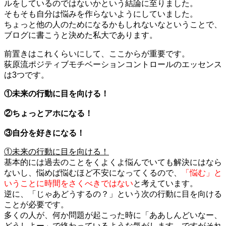
ルをしているのではないかという結論に至りました。
そもそも自分は悩みを作らないようにしていました。
ちょっと他の人のためになるかもしれないなということで、
ブログに書こうと決めた私大であります。
前置きはこれくらいにして、ここからが重要です。
荻原流ポジティブモチベーションコントロールのエッセンス
は3つです。
①未来の行動に目を向ける！
②ちょっとアホになる！
③自分を好きになる！
①未来の行動に目を向ける！
基本的には過去のことをくよくよ悩んでいても解決にはなら
ないし、悩めば悩むほど不安になってくるので、
「悩む」と
いうことに時間をさくべきではない
と考えています。
逆に、「じゃあどうするの？」という次の行動に目を向ける
ことが必要です。
多くの人が、何か問題が起こった時に「ああしんどいなー、
どうしよー」で終わっているような気がします。ですがそれ