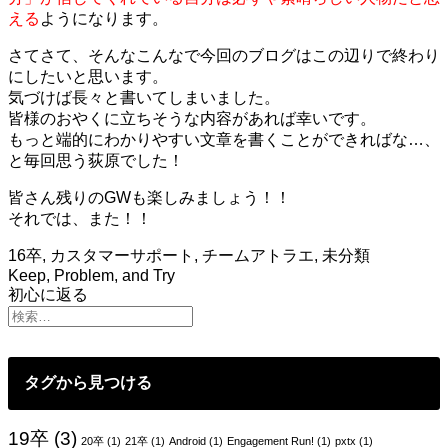
える
ようになります。
さてさて、そんなこんなで今回のブログはこの辺りで終わり
にしたいと思います。
気づけば長々と書いてしまいました。
皆様のおやくに立ちそうな内容があれば幸いです。
もっと端的にわかりやすい文章を書くことができればな…、
と毎回思う荻原でした！
皆さん残りのGWも楽しみましょう！！
それでは、また！！
16卒
,
カスタマーサポート
,
チームアトラエ
,
未分類
Keep, Problem, and Try
投
初心に返る
稿
ナ
ビ
タグから見つける
ゲ
ー
19卒
(3)
20卒
(1)
21卒
(1)
Android
(1)
Engagement Run!
(1)
pxtx
(1)