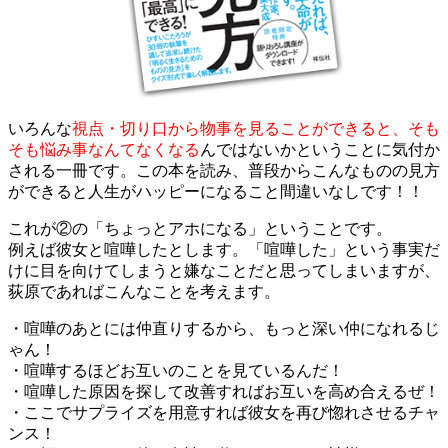
いろんな
視点・切り口から物事を見ることができると、そも
そも悩み事なんてなくなる
んではないかということに気付か
される一冊です。この本を読み、普段からこんなものの見方
ができると人生がハッピーになること間違いなしです！！
これが②の「ちょっとアホになる」ということです。
例えば彼女と喧嘩したとします。「喧嘩した」という事実だ
けに目を向けてしまうと嫌なことだと思ってしまいますが、
荻原であればこんなことを考えます。
・喧嘩のあとには仲直りするから、もっと深い仲になれるじ
ゃん！
・喧嘩するほどお互いのことを見ているんだ！
・喧嘩した原因を探して改善すればお互いを高め合えるぜ！
・ここでサプライズを用意すれば彼女を再び惚れさせるチャ
ンス！