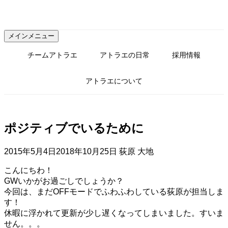
コ
ン
テ
メインメニュー
ン
ツ
チームアトラエ
アトラエの日常
採用情報
へ
ス
アトラエについて
キ
ッ
プ
ポジティブでいるために
2015年5月4日
2018年10月25日
荻原 大地
こんにちわ！
GWいかがお過ごしでしょうか？
今回は、まだOFFモードでふわふわしている荻原が担当しま
す！
休暇に浮かれて更新が少し遅くなってしまいました。すいま
せん。。。