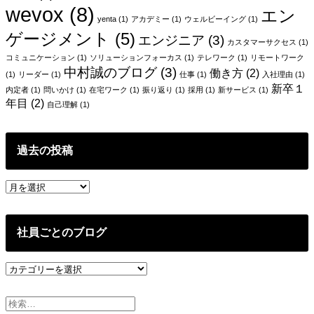
wevox
(8)
エン
シ
yenta
(1)
アカデミー
(1)
ウェルビーイング
(1)
ゲージメント
(5)
ョ
エンジニア
(3)
カスタマーサクセス
(1)
ン
コミュニケーション
(1)
ソリューションフォーカス
(1)
テレワーク
(1)
リモートワーク
中村誠のブログ
(3)
働き方
(2)
(1)
リーダー
(1)
仕事
(1)
入社理由
(1)
新卒１
内定者
(1)
問いかけ
(1)
在宅ワーク
(1)
振り返り
(1)
採用
(1)
新サービス
(1)
年目
(2)
自己理解
(1)
過去の投稿
過
去
の
投
社員ごとのブログ
稿
社
員
ご
と