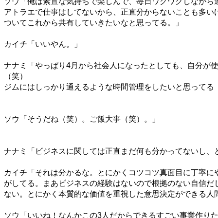
ソウ「俺は素直な気持ちで楽しんで、毎日ワクワクしながら
アトラエで仕事はしてないから、正直分からないことも多い
ついてこれから共有していきたいなと思ってる。」
カイチ「いいやん。」
ナナミ「やっぱり
4
月から社会人になったとしても、自分が
（笑）
ジムにはしっかり通えるような時間管理をしたいと思ってる
ソウ「そうだね（笑）。ご飯大事（笑）。」
ナナミ「ビジネスに関しては正直まだ何も分かってないし、
カイチ「それは分かるな。とにかくコツコツ真面目に丁寧に
がしてる。まあビジネスの経験はないので根拠のない自信だ
ない。とにかく本質的な価値を重視した意思決定ができる人
ソウ「いいね！なんかこの
3
人だからできるすごい事業作り