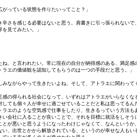
広がっている状態を作りたいってこと？」
き辛さを感じる必要はないと思う。肩書きに引っ張られないで
界を見てみたい。」
たね、と言われたい。常に現在の自分が納得感のある、満足感
トラエの価値観を認知してもらうのは一つの手段だと思う。」
しみながらやって生きたいよね。そして、アトラエに関わって
足感の得られる社会になって、いずれはアトラエがいらなくな
対しても個々人が幸せに過ごせていることだと私は思ってるん
トラエのような空気感で仕事をしたり、生きるっていう方法も
きい会社に入ることが良いことで、それを目標に就活をしそう
ことが悪いと思うようになったわけじゃなくて、なんというか
ない、出世とかから解放されている、というのが幸せな人もい