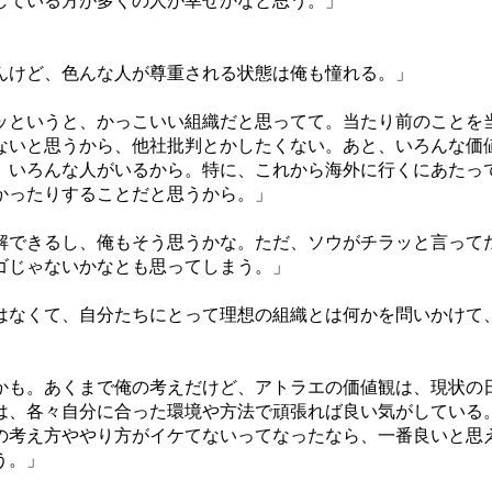
している方が多くの人が幸せかなと思う。」
んけど、色んな人が尊重される状態は俺も憧れる。」
ッというと、かっこいい組織だと思ってて。当たり前のことを
ないと思うから、他社批判とかしたくない。あと、いろんな価
、いろんな人がいるから。特に、これから海外に行くにあたっ
かったりすることだと思うから。」
解できるし、俺もそう思うかな。ただ、ソウがチラッと言って
ゴじゃないかなとも思ってしまう。」
はなくて、自分たちにとって理想の組織とは何かを問いかけて
かも。あくまで俺の考えだけど、アトラエの価値観は、現状の
は、各々自分に合った環境や方法で頑張れば良い気がしている
の考え方ややり方がイケてないってなったなら、一番良いと思
う。」