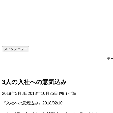
コ
ン
テ
ン
ツ
へ
ス
キ
ッ
メインメニュー
プ
チ
3人の入社への意気込み
2018年3月3日
2018年10月25日
内山 七海
『入社への意気込み』
2018/02/10