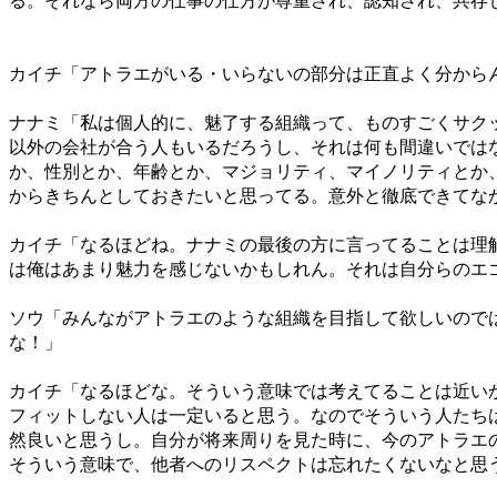
る。それなら両方の仕事の仕方が尊重され、認知され、共存
カイチ「アトラエがいる・いらないの部分は正直よく分から
ナナミ「私は個人的に、魅了する組織って、ものすごくサク
以外の会社が合う人もいるだろうし、それは何も間違いでは
か、性別とか、年齢とか、マジョリティ、マイノリティとか
からきちんとしておきたいと思ってる。意外と徹底できてな
カイチ「なるほどね。ナナミの最後の方に言ってることは理
は俺はあまり魅力を感じないかもしれん。それは自分らのエ
ソウ「みんながアトラエのような組織を目指して欲しいので
な！」
カイチ「なるほどな。そういう意味では考えてることは近い
フィットしない人は一定いると思う。なのでそういう人たち
然良いと思うし。自分が将来周りを見た時に、今のアトラエ
そういう意味で、他者へのリスペクトは忘れたくないなと思