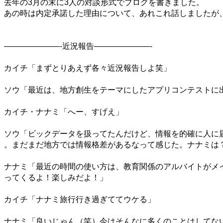
去年の
3
月の末に
3
人の対談形式でブログを書きました。
あの時は内定承諾した理由について、あれこれ話しましたが
———————-
近況報告
———————-
カイチ「まずとりあえず各々近況報告しよ笑」
ソウ「最近は、地方創生をテーマにしたアプリコンテストに
カイチ・ナナミ「へー、すげえ」
ソウ「ビックデータを扱ってたんだけど、情報を的確に人に
。まだまだ地方では情報格差があるなって感じた。ナナミは
ナナミ「最近の時間の使い方は、教育関係のアルバイトがメ
ってくるよ！楽しみだよ！」
カイチ「ナナミ旅行行き過ぎててウケる」
ナナミ「良いじゃん（笑）今はそんなに多くのことはしてな