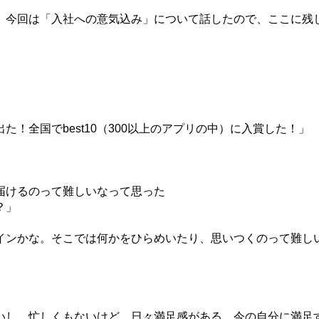
、今回は「入社への意気込み」について話したので、ここに残
出た！全国で
best10
（
300
以上のアプリの中）に入賞した！」
届けるのって難しいなって思った
？」
インかな。そこでは何かをひらめいたり、思いつくのって難し
いし、忙しくもないけど、日々満足感がある。今の自分に満足