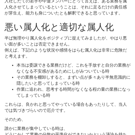
入社したての若手や中途メンバーにとって言えば、ある業務を属
人化させてしまっているということは、それに足るだけの責任感
が芽生え、能力も身についたとも解釈できると思っています。
悪い属人化と適切な属人化
半ば無理やり属人化をポジティブに捉えてみましたが、やはり悪
い面が多いことは否定できません。
例えば、下記のような状況や感情をはらむ属人化は非常に危険だ
と考えます。
本当は委譲できる業務だけど、これを手放すと自分の業務が
なくなる不安感があるためにしがみついている時
その業務を棚卸しすると、まずい点が多々あり半無意識的に
隠したいと思ってしまっている時
作業に追われ、思考する時間がなくなる程の量の業務になっ
てしまっている時
これらは、良かれと思ってやっている場合もあったりして、当人
では気づきづらいので厄介です。
そのため、
誰かに業務が集中している時は、
どうにかして業務の分散や平準化ができないかという議論を持ち