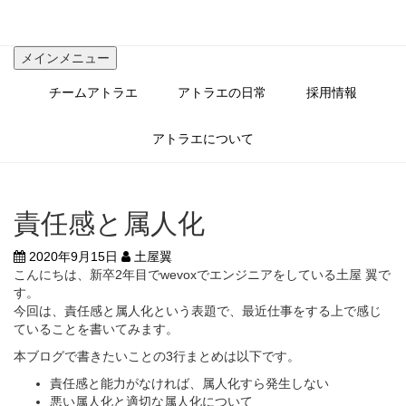
コ
ン
テ
メインメニュー
ン
ツ
チームアトラエ
アトラエの日常
採用情報
へ
ス
キ
アトラエについて
ッ
プ
責任感と属人化
2020年9月15日
土屋翼
こんにちは、新卒2年目でwevoxでエンジニアをしている土屋 翼で
す。
今回は、責任感と属人化という表題で、最近仕事をする上で感じ
ていることを書いてみます。
本ブログで書きたいことの3行まとめは以下です。
責任感と能力がなければ、属人化すら発生しない
悪い属人化と適切な属人化について