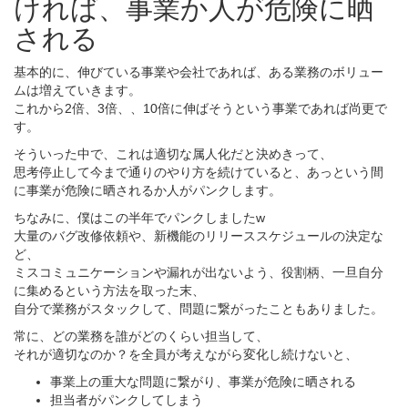
ければ、事業か人が危険に晒
される
基本的に、伸びている事業や会社であれば、ある業務のボリュー
ムは増えていきます。
これから2倍、3倍、、10倍に伸ばそうという事業であれば尚更で
す。
そういった中で、これは適切な属人化だと決めきって、
思考停止して今まで通りのやり方を続けていると、あっという間
に事業が危険に晒されるか人がパンクします。
ちなみに、僕はこの半年でパンクしましたw
大量のバグ改修依頼や、新機能のリリーススケジュールの決定な
ど、
ミスコミュニケーションや漏れが出ないよう、役割柄、一旦自分
に集めるという方法を取った末、
自分で業務がスタックして、問題に繋がったこともありました。
常に、どの業務を誰がどのくらい担当して、
それが適切なのか？を全員が考えながら変化し続けないと、
事業上の重大な問題に繋がり、事業が危険に晒される
担当者がパンクしてしまう