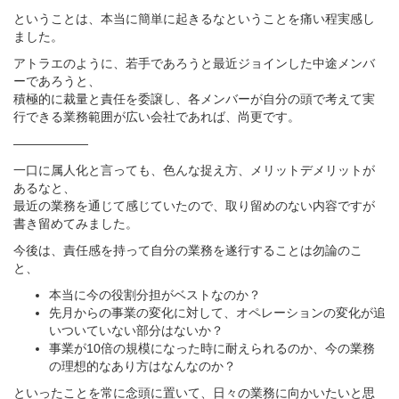
ということは、本当に簡単に起きるなということを痛い程実感し
ました。
アトラエのように、若手であろうと最近ジョインした中途メンバ
ーであろうと、
積極的に裁量と責任を委譲し、各メンバーが自分の頭で考えて実
行できる業務範囲が広い会社であれば、尚更です。
——————
一口に属人化と言っても、色んな捉え方、メリットデメリットが
あるなと、
最近の業務を通じて感じていたので、取り留めのない内容ですが
書き留めてみました。
今後は、責任感を持って自分の業務を遂行することは勿論のこ
と、
本当に今の役割分担がベストなのか？
先月からの事業の変化に対して、オペレーションの変化が追
いついていない部分はないか？
事業が10倍の規模になった時に耐えられるのか、今の業務
の理想的なあり方はなんなのか？
といったことを常に念頭に置いて、日々の業務に向かいたいと思