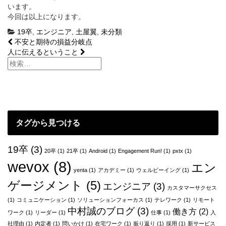
います。
今回は以上になります。
19卒
,
エンジニア
,
土屋翼
,
未分類
投
不安と期待の損益分岐点
人に伝えるということ
稿
ナ
ビ
ゲ
タグから見つける
ー
シ
19卒
(3)
20卒
(1)
21卒
(1)
Android
(1)
Engagement Run!
(1)
pxtx
(1)
ョ
wevox
(8)
エン
yenta
(1)
アカデミー
(1)
ウェルビーイング
(1)
ン
ゲージメント
(5)
エンジニア
(3)
カスタマーサクセス
(1)
コミュニケーション
(1)
ソリューションフォーカス
(1)
テレワーク
(1)
リモート
中村誠のブログ
(3)
働き方
(2)
ワーク
(1)
リーダー
(1)
仕事
(1)
入
社理由
(1)
内定者
(1)
問いかけ
(1)
在宅ワーク
(1)
振り返り
(1)
採用
(1)
新サービス