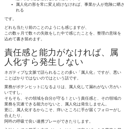
属人化の形を常に変え続けなければ、事業か人が危険に晒さ
れる
です。
どれも当たり前のことのようにも感じますが、
この数ヶ月で数々の失敗をした中で感じたことを、整理の意味を
込めて書き留めます。
責任感と能力がなければ、属
人化すら発生しない
ネガティブな文脈で語られることの多い「属人化」ですが、悪い
ことばかりではないのではという話です。
業務がポテンヒットになるよりは、属人化して漏れがない方がい
いですし、
そもそも、その領域を自分が守る！という責任感と、その領域の
業務を完遂できる能力がないと、属人化は発生しません。
更に、属人化するからこそ、痒いところに手が届くフォローがし
合えたり、
阿吽の呼吸で良い連携プレーができたりします。