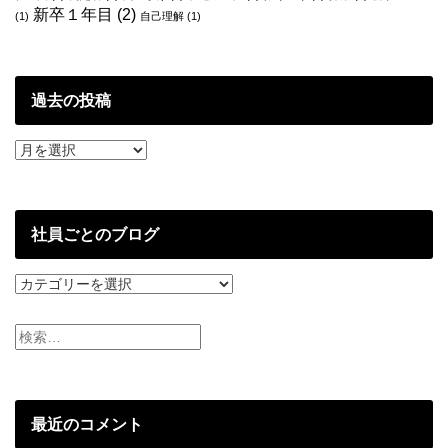
新卒１年目
(2)
(1)
自己理解
(1)
過去の投稿
過
去
の
投
稿
社員ごとのブログ
社
員
ご
と
の
ブ
ロ
グ
最近のコメント