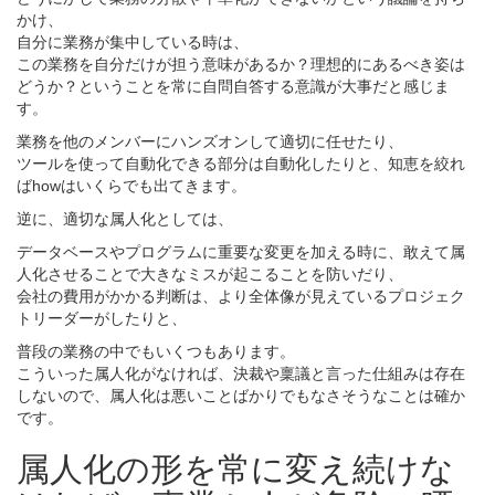
かけ、
自分に業務が集中している時は、
この業務を自分だけが担う意味があるか？理想的にあるべき姿は
どうか？ということを常に自問自答する意識が大事だと感じま
す。
業務を他のメンバーにハンズオンして適切に任せたり、
ツールを使って自動化できる部分は自動化したりと、知恵を絞れ
ばhowはいくらでも出てきます。
逆に、適切な属人化としては、
データベースやプログラムに重要な変更を加える時に、敢えて属
人化させることで大きなミスが起こることを防いだり、
会社の費用がかかる判断は、より全体像が見えているプロジェク
トリーダーがしたりと、
普段の業務の中でもいくつもあります。
こういった属人化がなければ、決裁や稟議と言った仕組みは存在
しないので、属人化は悪いことばかりでもなさそうなことは確か
です。
属人化の形を常に変え続けな