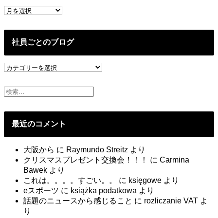
イ
過
ン
去
ド
の
投
社員ごとのブログ
稿
社
員
ご
と
の
ブ
最近のコメント
ロ
グ
大阪から
に
Raymundo Streitz
より
クリスマスプレゼント交換会！！！
に
Carmina
Bawek
より
これは。。。。すごい。。
に
księgowe
より
eスポーツ
に
książka podatkowa
より
話題のニュースから感じること
に
rozliczanie VAT
よ
り