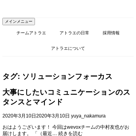
コ
ン
テ
メインメニュー
ン
ツ
チームアトラエ
アトラエの日常
採用情報
へ
ス
アトラエについて
キ
ッ
プ
タグ:
ソリューションフォーカス
大事にしたいコミュニケーションのス
タンスとマインド
2020年3月10日
2020年3月10日
yuya_nakamura
おはようございます！ 今回はwevoxチームの中村友也がお
大
届けします。 「（最近…
続きを読む