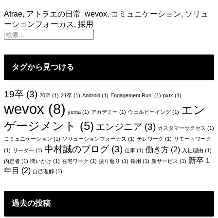
事
Atrae
,
アトラエの日常
wevox
,
コミュニケーション
,
ソリュ
に
ーションフォーカス
,
採用
し
た
い
コ
タグから見つける
ミ
ュ
ニ
19卒
(3)
20卒
(1)
21卒
(1)
Android
(1)
Engagement Run!
(1)
pxtx
(1)
ケ
wevox
(8)
エン
ー
yenta
(1)
アカデミー
(1)
ウェルビーイング
(1)
シ
ゲージメント
(5)
エンジニア
(3)
ョ
カスタマーサクセス
(1)
ン
コミュニケーション
(1)
ソリューションフォーカス
(1)
テレワーク
(1)
リモートワーク
中村誠のブログ
(3)
の
働き方
(2)
(1)
リーダー
(1)
仕事
(1)
入社理由
(1)
ス
新卒１
内定者
(1)
問いかけ
(1)
在宅ワーク
(1)
振り返り
(1)
採用
(1)
新サービス
(1)
タ
年目
(2)
自己理解
(1)
ン
ス
と
過去の投稿
マ