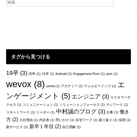
タグから見つける
19卒
(3)
20卒
(1)
21卒
(1)
Android
(1)
Engagement Run!
(1)
pxtx
(1)
wevox
(8)
エ
yenta
(1)
アカデミー
(1)
ウェルビーイング
(1)
ンゲージメント
(5)
エンジニア
(3)
カスタマーサ
クセス
(1)
コミュニケーション
(1)
ソリューションフォーカス
(1)
テレワーク
(1)
中村誠のブログ
(3)
働き
リモートワーク
(1)
リーダー
(1)
仕事
(1)
方
(2)
入社理由
(1)
内定者
(1)
問いかけ
(1)
在宅ワーク
(1)
振り返り
(1)
採用
(1)
新卒１年目
(2)
新サービス
(1)
自己理解
(1)