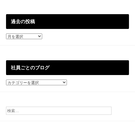
過去の投稿
過
去
の
投
稿
社員ごとのブログ
社
員
ご
と
の
ブ
ロ
グ