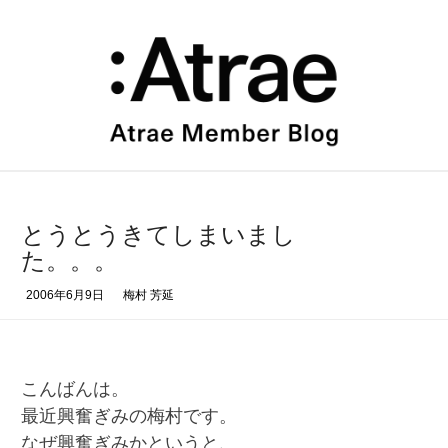
コ
ン
テ
ン
ツ
へ
ス
キ
ッ
プ
とうとうきてしまいまし
た。。。
2006年6月9日
梅村 芳延
こんばんは。
最近興奮ぎみの梅村です。
なぜ興奮ぎみかというと、