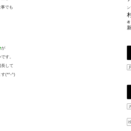
仕事でも
ン
者
分
が
いです。
成長して
過
去
*^-^)
の
投
稿
社
員
ご
と
の