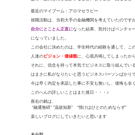
最近のマイブーム：アロマセラピー
就職活動は、当初大手の金融機関を考えていたのです
自分にとことん正直に
なった結果、気付けばベンチャ
になっていました。
この会社に決めたのは、学生時代の経験を通して、こ
人達の
ビジョン・価値観
に、心底共鳴してしまったか
それに、信念を持って本気でビジネスに取り組んでい
はまさに私がなりたいと思うビジネスパーソンばかり
今は早く内定を承諾した事に不安も無いし、後悔も全
このへんの詳しいことはまた後日・・・♪
座右の銘は、
“融通無碍” “温故知新” “情けはひとのためならず”
楽しいブログにしていきたいと思います
未分類