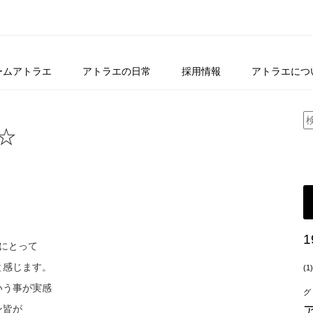
ームアトラエ
アトラエの日常
採用情報
アトラエにつ
☆
。
・
1
にとって
と感じます。
(1)
いう事が実感
グ
ン皆が