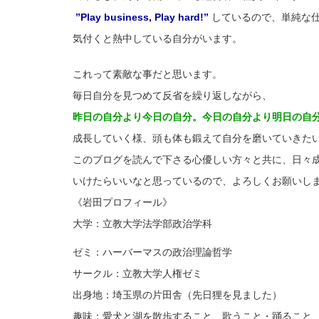
”Play business, Play hard!”
しているので、単純な
気付くと熱中している自分がいます。
これって素敵な事だと思います。
毎日自分を見つめて反省を繰り返しながら、
昨日の自分より今日の自分。今日の自分より明日の自
成長していく様、頭も体も鍛えて自分を磨いていきた
このブログを読んで下さる心優しい方々と共に、日々
いけたらいいなと思っているので、よろしくお願いします(
《岩田プロフィール》
大学：立教大学法学部政治学科
ゼミ：ハーバーマスの政治理論哲学
サークル：立教大学人権ゼミ
出身地：埼玉県の片田舎（先日狸を見ました）
趣味：愛犬と湖を散歩すること、歌うこと・踊ること