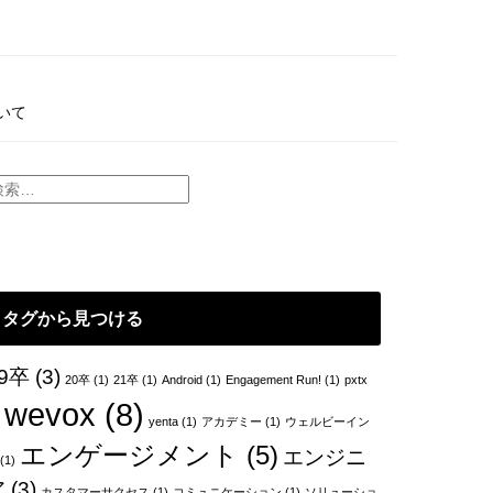
いて
タグから見つける
9卒
(3)
20卒
(1)
21卒
(1)
Android
(1)
Engagement Run!
(1)
pxtx
wevox
(8)
yenta
(1)
アカデミー
(1)
ウェルビーイン
エンゲージメント
(5)
エンジニ
(1)
ア
(3)
カスタマーサクセス
(1)
コミュニケーション
(1)
ソリューショ