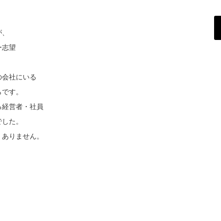
ブ
ロ
グ
が、
ー志望
の会社にいる
らです。
る経営者・社員
でした。
くありません。