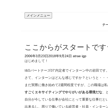
コ
ン
テ
メインメニュー
ン
ツ
チ
へ
ス
キ
ッ
ここからがスタートです
プ
2006年3月23日
2018年9月24日
atrae igp
はじめまして！
I&Gパートナーズ07’内定者でインターン中の岩田です
さて、インターンはどんな感じですか？というと・・
まだ実際に働き始めて2週間程度ですが、この職場は私
すごくエキサイティングでやりがいがある環境だな
、
自分が今している仕事が会社にとって重要な仕事だと
出来るし、周りで働いている経営者・社員・インター