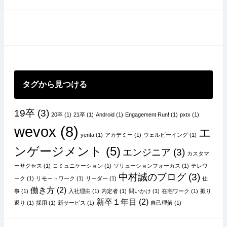
タグから見つける
19卒
(3)
20卒
(1)
21卒
(1)
Android
(1)
Engagement Run!
(1)
pxtx
(1)
wevox
(8)
エ
yenta
(1)
アカデミー
(1)
ウェルビーイング
(1)
ンゲージメント
(5)
エンジニア
(3)
カスタマ
ーサクセス
(1)
コミュニケーション
(1)
ソリューションフォーカス
(1)
テレワ
中村誠のブログ
(3)
ーク
(1)
リモートワーク
(1)
リーダー
(1)
仕
働き方
(2)
事
(1)
入社理由
(1)
内定者
(1)
問いかけ
(1)
在宅ワーク
(1)
振り
新卒１年目
(2)
返り
(1)
採用
(1)
新サービス
(1)
自己理解
(1)