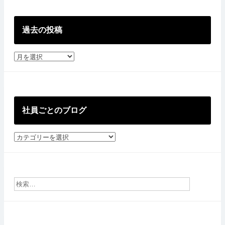
過去の投稿
過
去
の
投
稿
社員ごとのブログ
社
員
ご
と
の
ブ
ロ
グ