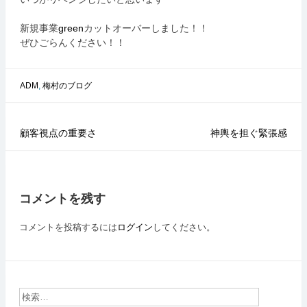
新規事業
green
カットオーバーしました！！
ぜひごらんください！！
ADM
,
梅村のブログ
顧客視点の重要さ
神輿を担ぐ緊張感
投
稿
ナ
ビ
コメントを残す
ゲ
コメントを投稿するには
ログイン
してください。
ー
シ
ョ
ン