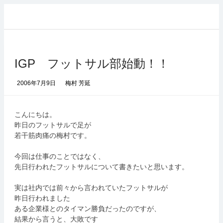
コ
ン
テ
ン
ツ
IGP フットサル部始動！！
へ
ス
キ
2006年7月9日
梅村 芳延
ッ
プ
こんにちは。
昨日のフットサルで足が
若干筋肉痛の梅村です。
今回は仕事のことではなく、
先日行われたフットサルについて書きたいと思います。
実は社内では前々から言われていたフットサルが
昨日行われました
ある企業様とのタイマン勝負だったのですが、
結果から言うと、大敗です