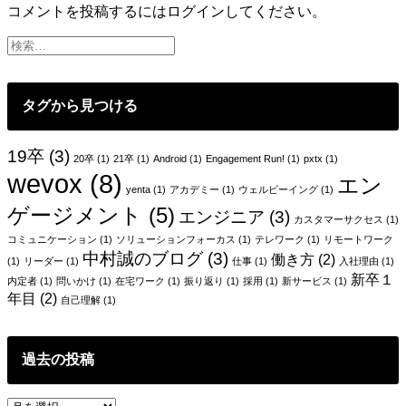
ビ
コメントを投稿するには
ログイン
してください。
ゲ
ー
シ
タグから見つける
ョ
ン
19卒
(3)
20卒
(1)
21卒
(1)
Android
(1)
Engagement Run!
(1)
pxtx
(1)
wevox
(8)
エン
yenta
(1)
アカデミー
(1)
ウェルビーイング
(1)
ゲージメント
(5)
エンジニア
(3)
カスタマーサクセス
(1)
コミュニケーション
(1)
ソリューションフォーカス
(1)
テレワーク
(1)
リモートワーク
中村誠のブログ
(3)
働き方
(2)
(1)
リーダー
(1)
仕事
(1)
入社理由
(1)
新卒１
内定者
(1)
問いかけ
(1)
在宅ワーク
(1)
振り返り
(1)
採用
(1)
新サービス
(1)
年目
(2)
自己理解
(1)
過去の投稿
過