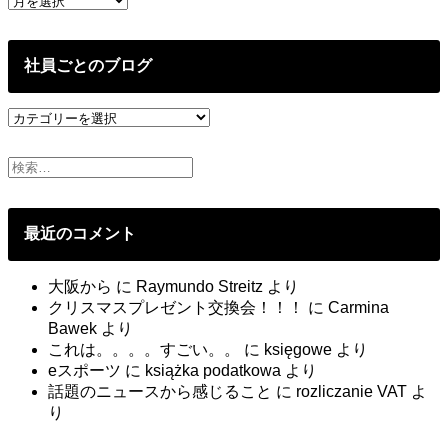
去
の
投
社員ごとのブログ
稿
社
員
ご
と
の
ブ
最近のコメント
ロ
グ
大阪から
に
Raymundo Streitz
より
クリスマスプレゼント交換会！！！
に
Carmina
Bawek
より
これは。。。。すごい。。
に
księgowe
より
eスポーツ
に
książka podatkowa
より
話題のニュースから感じること
に
rozliczanie VAT
よ
り