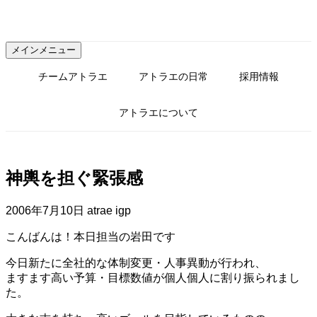
コ
ン
テ
メインメニュー
ン
ツ
チームアトラエ
アトラエの日常
採用情報
へ
ス
アトラエについて
キ
ッ
プ
神輿を担ぐ緊張感
2006年7月10日
atrae igp
こんばんは！本日担当の岩田です
今日新たに全社的な体制変更・人事異動が行われ、
ますます高い予算・目標数値が個人個人に割り振られまし
た。