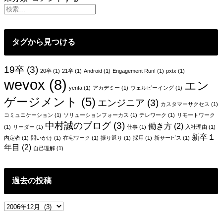
り
ま
え
の
タグから見つける
こ
と
19卒
(3)
20卒
(1)
21卒
(1)
Android
(1)
Engagement Run!
(1)
pxtx
(1)
wevox
(8)
エン
yenta
(1)
アカデミー
(1)
ウェルビーイング
(1)
ゲージメント
(5)
エンジニア
(3)
カスタマーサクセス
(1)
コミュニケーション
(1)
ソリューションフォーカス
(1)
テレワーク
(1)
リモートワーク
中村誠のブログ
(3)
働き方
(2)
(1)
リーダー
(1)
仕事
(1)
入社理由
(1)
新卒１
内定者
(1)
問いかけ
(1)
在宅ワーク
(1)
振り返り
(1)
採用
(1)
新サービス
(1)
年目
(2)
自己理解
(1)
過去の投稿
過
去