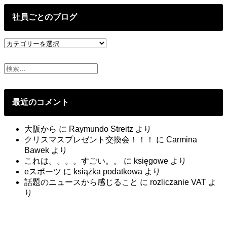
の
投
社員ごとのブログ
稿
社
員
ご
と
の
ブ
最近のコメント
ロ
グ
大阪から
に
Raymundo Streitz
より
クリスマスプレゼント交換会！！！
に
Carmina
Bawek
より
これは。。。。すごい。。
に
księgowe
より
eスポーツ
に
książka podatkowa
より
話題のニュースから感じること
に
rozliczanie VAT
よ
り