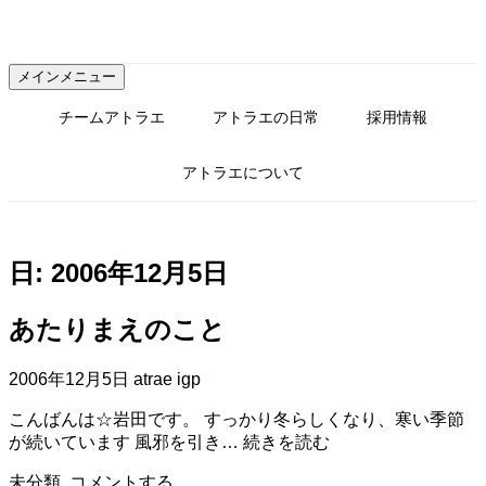
コ
ン
テ
メインメニュー
ン
ツ
チームアトラエ
アトラエの日常
採用情報
へ
ス
アトラエについて
キ
ッ
プ
日:
2006年12月5日
あたりまえのこと
2006年12月5日
atrae igp
こんばんは☆岩田です。 すっかり冬らしくなり、寒い季節
あ
が続いています 風邪を引き…
続きを読む
た
未分類
コメントする