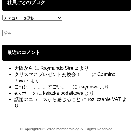
投
社員ごとのブログ
稿
社
員
ご
と
の
ブ
最近のコメント
ロ
グ
大阪から
に
Raymundo Streitz
より
クリスマスプレゼント交換会！！！
に
Carmina
Bawek
より
これは。。。。すごい。。
に
księgowe
より
eスポーツ
に
książka podatkowa
より
話題のニュースから感じること
に
rozliczanie VAT
よ
り
©Copyright2025 Atrae members blog.All Rights Reserved.