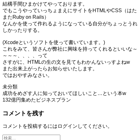
結構手間ひまかけてやっております。
でもこうやっていっちょまえにサイトをHTMLやCSS（はた
またRuby on Rails）
なんかを使って作れるようになっている自分がちょっとうれ
しかったりする。
(Xcodeというソフトを使って書いています。)
これをみて、皆さんが弊社に興味を持ってくれるといいな～
～～～、、、、って
さすがに、HTMLの生の文を見てもわかんないっすよねw
また出来上がったらお知らせいたします。
ではおやすみなさい。
未分類
投
成功をめざす人に知っておいてほしいこと…という本w
132億円集めたビジネスプラン
稿
コメントを残す
ナ
ビ
コメントを投稿するには
ログイン
してください。
ゲ