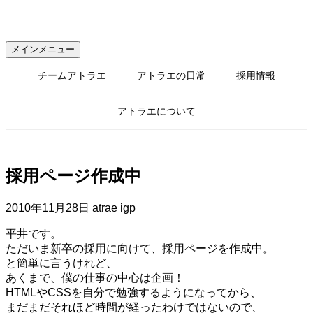
コ
ン
テ
メインメニュー
ン
ツ
チームアトラエ
アトラエの日常
採用情報
へ
ス
アトラエについて
キ
ッ
プ
採用ページ作成中
2010年11月28日
atrae igp
平井です。
ただいま新卒の採用に向けて、採用ページを作成中。
と簡単に言うけれど、
あくまで、僕の仕事の中心は企画！
HTMLやCSSを自分で勉強するようになってから、
まだまだそれほど時間が経ったわけではないので、