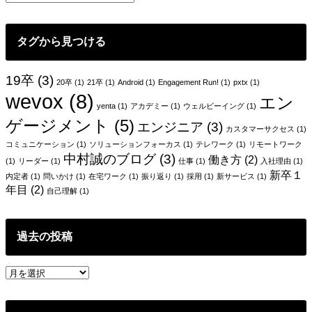
ー
シ
タグから見つける
ョ
ン
19卒
(3)
20卒
(1)
21卒
(1)
Android
(1)
Engagement Run!
(1)
pxtx
(1)
wevox
(8)
エン
yenta
(1)
アカデミー
(1)
ウェルビーイング
(1)
ゲージメント
(5)
エンジニア
(3)
カスタマーサクセス
(1)
コミュニケーション
(1)
ソリューションフォーカス
(1)
テレワーク
(1)
リモートワーク
中村誠のブログ
(3)
働き方
(2)
(1)
リーダー
(1)
仕事
(1)
入社理由
(1)
新卒１
内定者
(1)
問いかけ
(1)
在宅ワーク
(1)
振り返り
(1)
採用
(1)
新サービス
(1)
年目
(2)
自己理解
(1)
過去の投稿
過
去
の