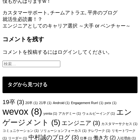
僕もがんばりますw！
カスタマーサポート
,
チームアトラエ
,
平井のブログ
投
就活生必読書！？
エンジニアとしてのキャリア選択 ～大手 or ベンチャー～
稿
コメントを残す
ナ
ビ
コメントを投稿するには
ログイン
してください。
ゲ
ー
シ
タグから見つける
ョ
ン
19卒
(3)
20卒
(1)
21卒
(1)
Android
(1)
Engagement Run!
(1)
pxtx
(1)
wevox
(8)
エン
yenta
(1)
アカデミー
(1)
ウェルビーイング
(1)
ゲージメント
(5)
エンジニア
(3)
カスタマーサクセス
(1)
コミュニケーション
(1)
ソリューションフォーカス
(1)
テレワーク
(1)
リモートワーク
中村誠のブログ
(3)
働き方
(2)
(1)
リーダー
(1)
仕事
(1)
入社理由
(1)