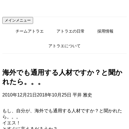
コ
ン
テ
メインメニュー
ン
ツ
チームアトラエ
アトラエの日常
採用情報
へ
ス
アトラエについて
キ
ッ
プ
海外でも通用する人材ですか？と聞か
れたら。。。
2010年12月21日
2018年10月25日
平井 雅史
もし、自分が、海外でも通用する人材ですか？と聞かれた
ら。。。
イエス！
とすぐに言えるだろうか？