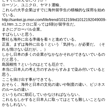
ローソン、ユニクロ、ヤマト運輸、
これらの大手企業はすでに海外留学生の積極的な採用を始め
ている。
http://sankei.jp.msn.com/life/trend/101219/trd1012192049009-
n1.htm
ユニクロに至っては6割が留学生だ。
まさにグローバル企業。
すばらしいと思う。
弊社も海外に出る準備を着々と進めている。
正直、まずは海外に出る！という「気持ち」が必要だ。（そ
れも情けない話だが。。）
しかし日本の多くの企業がなかなかそれができないでいるの
だと思う。
島国根性？というのはとても厄介で、
本当に日本人の考え方のすみからすみまで染み付いていると
思う。
ここを抜け出す事ができても、
おそらく、海外と日本の文化の違いや制度の違い、ビジネス
のルールの違い
というものに順応していかなければならない。
これももしかすると日本人に取ってはとても難しいことなの
かもしれない。