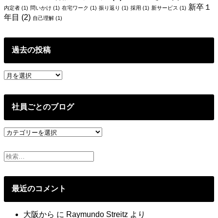
新卒１
内定者
(1)
問いかけ
(1)
在宅ワーク
(1)
振り返り
(1)
採用
(1)
新サービス
(1)
年目
(2)
自己理解
(1)
過去の投稿
過
去
の
投
社員ごとのブログ
稿
社
員
ご
と
の
ブ
最近のコメント
ロ
グ
大阪から
に
Raymundo Streitz
より