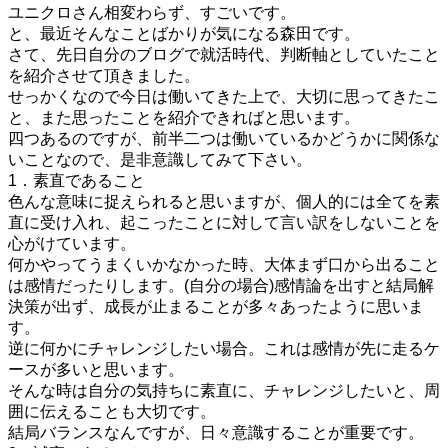
ユニクロさん相変わらず、すごいです。
と、最近そんなことばかりが気になる森田です。
さて、先日自分のブログで就活時代、判断軸としていたこと
を紹介させて頂きました。
せっかくなので今日は働いてきた上で、大切に思ってきたこ
と、また思ったことを紹介できればと思います。
四つあるのですが、前半二つは働いているかどうかに関係な
いことなので、是非意識してみて下さい。
1．素直であること
色んな意味に捉えられると思いますが、個人的には全てを素
直に受け入れ、起こったことに対して言い訳をしないことを
心がけています。
何かやってうまくいかなかった時、大体まず口から出ること
は感情だったりします。(自分の場合)感情論を出すと結局解
決策が出ず、成長が止まることが多々あったように思いま
す。
逆に何かにチャレンジしたい場合。これは感情が先に走るケ
ースが多いと思います。
そんな時は自分の気持ちに素直に、チャレンジしたいと、周
囲に伝えることも大切です。
結局バランスなんですが、日々意識することが重要です。