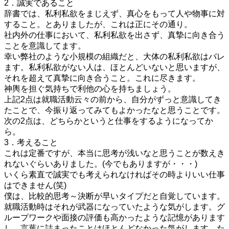
2．誠実であること
辞書では、私利私欲をまじえず、真心をもって人や物事に対
すること。とありましたが、これは正にその通り。
社内外の仕事において、私利私欲を出さず、真摯に向き合う
ことを意識してます。
幸い弊社のような小規模の組織だと、大体の私利私欲はバレ
ます。私利私欲がない人は、ほとんどいないと思いますが、
それを超えて真摯に向き合うこと。これに尽きます。
神輿を担ぐ気持ちで利他の心を持ちましょう。
上記2点は就職活動云々の前から、自分がずっと意識してき
たことで、今振り返ってみてもよかったなと思うことです。
次の2点は、どちらかというと仕事をするようになってか
ら。
3．考えること
これは定番ですが、本当に思考が浅いなと思うことが数えき
れないぐらいありました。(今でもありますが・・・)
いくら素直で誠実でも考えられなければその時よりいい仕事
はできません(笑)
僕は、比較的思考～決断が早いタイプだと自覚しています。
就職活動時はそれが武器になっていたような気がします。グ
ループワークや面接の評価も高かったような記憶があります
し、言葉に詰まったことはほとんどなかった気がします。た