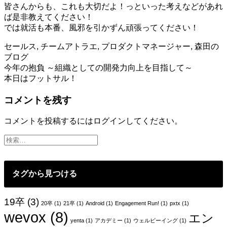
皆さんからも、これも大切だよ！っといった考えなどがあれ
ば是非教えてください！
では就活も本番、風邪を引かずん頑張ってください！
セールス
,
チームアトラエ
,
プロダクトマネージャー
,
森田の
ブログ
投
今年の抱負 ～組織としての開発力向上を目指して～
本日はフットサル！
稿
コメントを残す
ナ
ビ
コメントを投稿するには
ログイン
してください。
ゲ
ー
シ
タグから見つける
ョ
ン
19卒
(3)
20卒
(1)
21卒
(1)
Android
(1)
Engagement Run!
(1)
pxtx
(1)
wevox
(8)
エン
yenta
(1)
アカデミー
(1)
ウェルビーイング
(1)