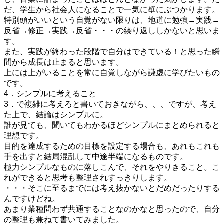
だ、学生から社会人になることで一気に壁にぶつかります。
特別頭がいいという自覚がない限りは、地道に勉強→実践→
反省→修正→実践→反省・・・の繰り返ししかないと思いま
す。
また、実践が終わった段階で自分はできている！と思った瞬
間から成長は止まると思います。
上には上がいることを常に自覚しながら謙虚に学びたいもの
です。
4．シンプルに考えること
3．で複雑に考えろと書いておきながら、、、ですが、考え
た上で、結論はシンプルに。
誰が見ても、聞いてもわかるほどシンプルにまとめられると
理想です。
目的を達成するための目標を設定する場合も、あれもこれも
手を出すと結局混乱して中途半端になるものです。
極力シンプルなものに落しこんで、それをやりきること。こ
れができると思考も整理されすっきりします。
・・・そこに至るまでには考え抜かないとだめだったりする
んですけどね。
あまり業種問わず共通することなのかなと思ったので、自分
の整理も兼ねて書いてみました。