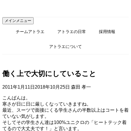
コ
ン
テ
メインメニュー
ン
ツ
チームアトラエ
アトラエの日常
採用情報
へ
ス
アトラエについて
キ
ッ
プ
働く上で大切にしていること
2011年1月11日
2018年10月25日
森田 孝一
こんばんは。
寒さが日に日に厳しくなっていきますね。
最近、スーツで面接にくる学生さんの半数以上はコートを着
ていない気がします。
そしてその学生さん達は100%ユニクロの「ヒートテック着
てるので大丈夫です！」と言います。