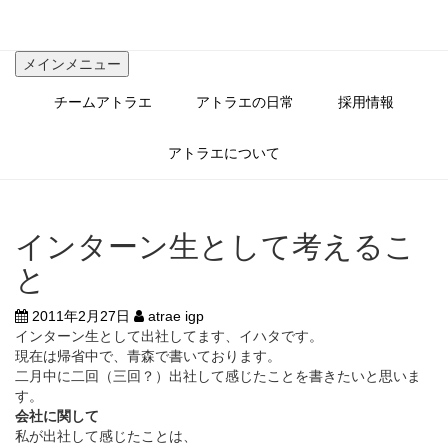
コ
ン
テ
メインメニュー
ン
ツ
チームアトラエ
アトラエの日常
採用情報
へ
ス
キ
アトラエについて
ッ
プ
インターン生として考えるこ
と
2011年2月27日
atrae igp
インターン生として出社してます、イハタです。
現在は帰省中で、青森で書いております。
二月中に二回（三回？）出社して感じたことを書きたいと思いま
す。
会社に関して
私が出社して感じたことは、