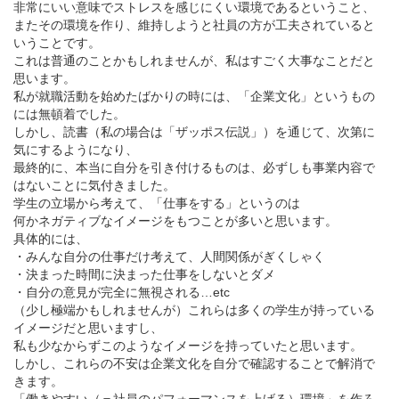
非常にいい意味でストレスを感じにくい環境であるということ、
またその環境を作り、維持しようと社員の方が工夫されていると
いうことです。
これは普通のことかもしれませんが、私はすごく大事なことだと
思います。
私が就職活動を始めたばかりの時には、「企業文化」というもの
には無頓着でした。
しかし、読書（私の場合は「ザッポス伝説」）を通じて、次第に
気にするようになり、
最終的に、本当に自分を引き付けるものは、必ずしも事業内容で
はないことに気付きました。
学生の立場から考えて、「仕事をする」というのは
何かネガティブなイメージをもつことが多いと思います。
具体的には、
・みんな自分の仕事だけ考えて、人間関係がぎくしゃく
・決まった時間に決まった仕事をしないとダメ
・自分の意見が完全に無視される…etc
（少し極端かもしれませんが）これらは多くの学生が持っている
イメージだと思いますし、
私も少なからずこのようなイメージを持っていたと思います。
しかし、これらの不安は企業文化を自分で確認することで解消で
きます。