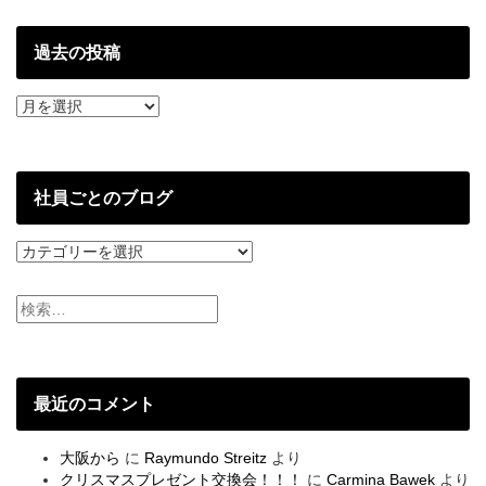
過去の投稿
過
去
の
投
稿
社員ごとのブログ
社
員
ご
と
の
ブ
ロ
グ
最近のコメント
大阪から
に
Raymundo Streitz
より
クリスマスプレゼント交換会！！！
に
Carmina Bawek
より