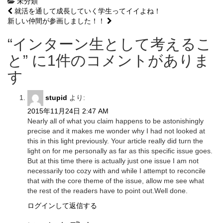
未分類
投
就活を通して成長していく学生ってイイよね！
新しい仲間が参画しました！！
稿
“
インターン生として考えるこ
ナ
と
” に1件のコメントがありま
ビ
す
ゲ
ー
stupid
より:
シ
2015年11月24日 2:47 AM
Nearly all of what you claim happens to be astonishingly
ョ
precise and it makes me wonder why I had not looked at
ン
this in this light previously. Your article really did turn the
light on for me personally as far as this specific issue goes.
But at this time there is actually just one issue I am not
necessarily too cozy with and while I attempt to reconcile
that with the core theme of the issue, allow me see what
the rest of the readers have to point out.Well done.
ログインして返信する