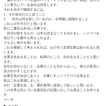
「働きやすい（＝社員のパフォーマンスを上げる）環境」を作ろ
うと努力している会社は存在します。
それを自分で確認するには、
1、その会社の人と会うこと
2、「自分は何を欲しているのか」を明確に認識すること
これらが不可欠だと思います
特に二番目は本当に大事です。
「自分が欲するもの」は本を読まなくても分かるし、シャワーを
浴びている最中も考えられます。
でも少し体力を使います。
これを徹底して考えられれば、おのずと志望企業は絞られると思
います。
企業文化をみることは、結局のところ、自分をみることだと思い
ます。
自分が分からないと、企業のことも分からないし、他人の意見に
流されやすくなります。
企業文化が自分にあうと、仕事にすごくワクワク出来ます。
私はこれを実感しました。
ぜひ「企業文化」を、選択基準に追加して欲しいと思います。
この文章を読んでいる就活生の記憶に少しでも残ることを祈りま
す。
イハタ