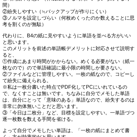
間）
②紛失しやすい（≒バックアップが作りにくい）
③ノルマを設定しづらい（何枚めくったのか数えることに思
考を割くのが無駄）
代わりに、B4の紙に見やすいように単語を並べる方がいい
と思います。
このメリットを前述の単語帳デメリットに対応させて説明す
ると、
①作成にあまり時間がかからない。めくる必要がない（紙一
枚なので）ので単語確認に最小限の時間しか要さない。
②ファイルなどに管理しやすい。一枚の紙なので、コピーし
て紛失に備えられる。
※私は一枚分書いた時点でPDF化してPCにいれているの
で、なくすことは無いです。ちなみに自分でメモした単語
は、自分にとって「意味のある」単語なので、紛失するのは
非常に勿体無いことだと思います。
③「今日は二枚分」など、目標を設定しやすい。一単語づつ
逐一枚数を数える手間を省ける。
よって自分でメモしたい単語は、「一枚の紙にまとめて書
く」方が効率的だと思います。