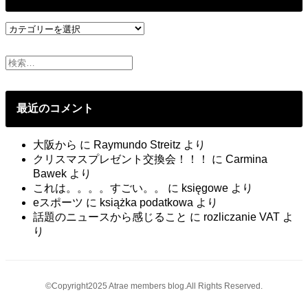
稿
社
員
ご
と
の
ブ
最近のコメント
ロ
グ
大阪から
に
Raymundo Streitz
より
クリスマスプレゼント交換会！！！
に
Carmina
Bawek
より
これは。。。。すごい。。
に
księgowe
より
eスポーツ
に
książka podatkowa
より
話題のニュースから感じること
に
rozliczanie VAT
よ
り
©Copyright2025 Atrae members blog.All Rights Reserved.