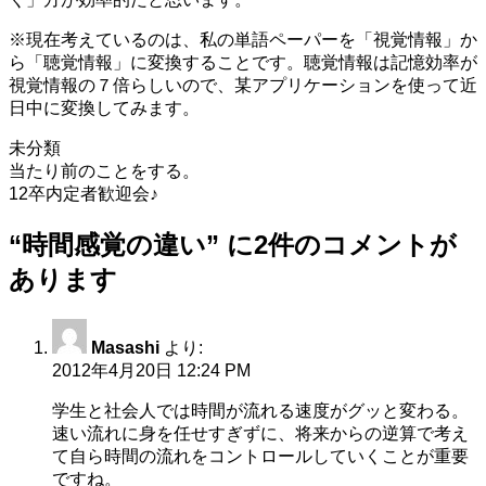
※現在考えているのは、私の単語ペーパーを「視覚情報」か
ら「聴覚情報」に変換することです。聴覚情報は記憶効率が
視覚情報の７倍らしいので、某アプリケーションを使って近
日中に変換してみます。
未分類
投
当たり前のことをする。
12卒内定者歓迎会♪
稿
“
時間感覚の違い
” に2件のコメントが
ナ
あります
ビ
ゲ
ー
Masashi
より:
2012年4月20日 12:24 PM
シ
学生と社会人では時間が流れる速度がグッと変わる。
ョ
速い流れに身を任せすぎずに、将来からの逆算で考え
ン
て自ら時間の流れをコントロールしていくことが重要
ですね。