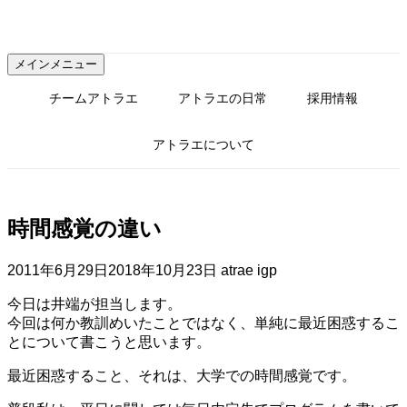
コ
ン
テ
メインメニュー
ン
ツ
チームアトラエ
アトラエの日常
採用情報
へ
ス
アトラエについて
キ
ッ
プ
時間感覚の違い
2011年6月29日
2018年10月23日
atrae igp
今日は井端が担当します。
今回は何か教訓めいたことではなく、単純に最近困惑するこ
とについて書こうと思います。
最近困惑すること、それは、大学での時間感覚です。