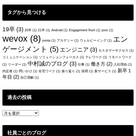
タグから見つける
19卒
(3)
20卒
(1)
21卒
(1)
Android
(1)
Engagement Run!
(1)
pxtx
(1)
wevox
(8)
エン
yenta
(1)
アカデミー
(1)
ウェルビーイング
(1)
ゲージメント
(5)
エンジニア
(3)
カスタマーサクセス
(1)
コミュニケーション
(1)
ソリューションフォーカス
(1)
テレワーク
(1)
リモートワーク
中村誠のブログ
(3)
働き方
(2)
(1)
リーダー
(1)
仕事
(1)
入社理由
(1)
新卒１
内定者
(1)
問いかけ
(1)
在宅ワーク
(1)
振り返り
(1)
採用
(1)
新サービス
(1)
年目
(2)
自己理解
(1)
過去の投稿
過
去
の
投
社員ごとのブログ