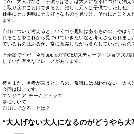
この「大人げなさ・子供っぽさ」は大人になるにつれて消え
も取り戻すことはできると。誰しも元々は子供でしたしね。
仕事にせよ趣味にせよ好きなものを見つけ、それにとことん
ます。
自分について考えると、いくつか趣味はあるものの、やはり
れることをこれから見つけていきたいなと考えさせられまし
ているものはあるか、常に意識しながら暮らしていたいもの
＊余談ですが、今朝appleの前CEOスティーブ・ジョブ
していた有名なフレーズがあります。
彼もまた、著者が言うところの、常識には囚われない「大人
今回は以上です。
エンジニア
,
チームアトラエ
投
夢について
自分にできることは？
稿
“
大人げない大人になるのがどうやら大
ナ
ビ