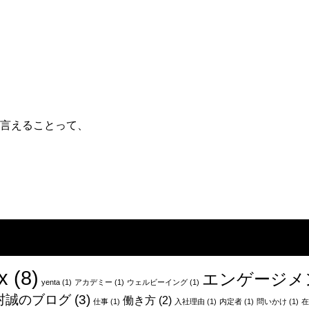
言えることって、
x
(8)
エンゲージメ
yenta
(1)
アカデミー
(1)
ウェルビーイング
(1)
村誠のブログ
(3)
働き方
(2)
仕事
(1)
入社理由
(1)
内定者
(1)
問いかけ
(1)
在