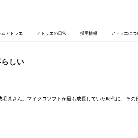
ームアトラエ
アトラエの日常
採用情報
アトラエにつ
事らしい
成毛眞さん。マイクロソフトが最も成長していた時代に、その