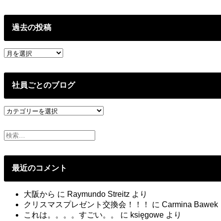
過去の投稿
過
去
の
投
社員ごとのブログ
稿
社
員
ご
と
の
ブ
最近のコメント
ロ
グ
大阪から
に
Raymundo Streitz
より
クリスマスプレゼント交換会！！！
に
Carmina Bawek
これは。。。。すごい。。
に
księgowe
より