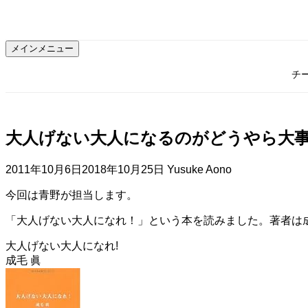
コ
ン
テ
メインメニュー
ン
ツ
チ
へ
ス
キ
ッ
大人げない大人になるのがどうやら大
プ
2011年10月6日
2018年10月25日
Yusuke Aono
今回は青野が担当します。
「大人げない大人になれ！」という本を読みました。著者は
大人げない大人になれ!
成毛 眞