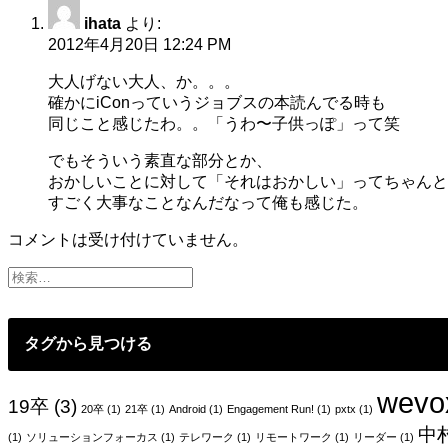
ゲ
ihata
より:
2012年4月20日 12:24 PM
ー
大人げない大人、か。。。
シ
確かにiConっていうジョブスの本読んでる時も
ョ
同じこと感じたわ。。「うわ〜子供っぽ」って笑
ン
でもそういう素直な部分とか、
おかしいことに対して「それはおかしい」ってちゃんと
すごく大事なことなんだなって俺も感じた。
コメントは受け付けていません。
タグから見つける
wevo
19卒
(3)
20卒
(1)
21卒
(1)
Android
(1)
Engagement Run!
(1)
pxtx
(1)
中
(1)
ソリューションフォーカス
(1)
テレワーク
(1)
リモートワーク
(1)
リーダー
(1)