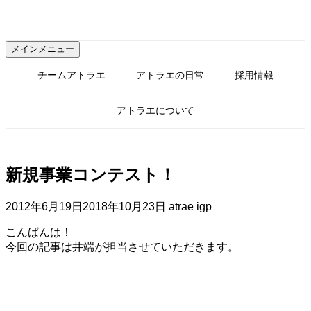
コ
ン
テ
メインメニュー
ン
ツ
チームアトラエ
アトラエの日常
採用情報
へ
ス
アトラエについて
キ
ッ
プ
新規事業コンテスト！
2012年6月19日
2018年10月23日
atrae igp
こんばんは！
今回の記事は井端が担当させていただきます。