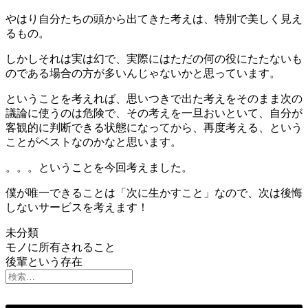
やはり自分たちの頭から出てきた考えは、特別で美しく見え
るもの。
しかしそれは実は幻で、実際にはただの何の役にたたないも
のである場合の方が多いんじゃないかと思っています。
ということを考えれば、思いつきで出た考えをそのまま次の
議論に使うのは危険で、その考えを一旦おいといて、自分が
客観的に判断できる状態になってから、再度考える、という
ことがベストなのかなと思います。
。。。ということを今回考えました。
僕が唯一できることは「次に生かすこと」なので、次は後悔
しないサービスを考えます！
未分類
投
モノに所有されること
後輩という存在
稿
ナ