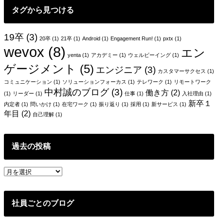
ビ
タグから見つける
ゲ
ー
19卒
(3)
20卒
(1)
21卒
(1)
Android
(1)
Engagement Run!
(1)
pxtx
(1)
wevox
(8)
シ
エン
yenta
(1)
アカデミー
(1)
ウェルビーイング
(1)
ョ
ゲージメント
(5)
エンジニア
(3)
カスタマーサクセス
(1)
ン
コミュニケーション
(1)
ソリューションフォーカス
(1)
テレワーク
(1)
リモートワーク
中村誠のブログ
(3)
働き方
(2)
(1)
リーダー
(1)
仕事
(1)
入社理由
(1)
新卒１
内定者
(1)
問いかけ
(1)
在宅ワーク
(1)
振り返り
(1)
採用
(1)
新サービス
(1)
年目
(2)
自己理解
(1)
過去の投稿
過
去
の
投
社員ごとのブログ
稿