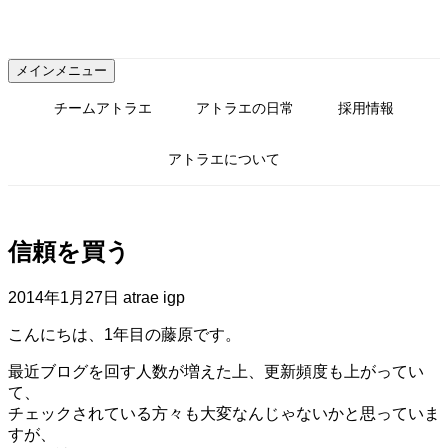
コ
ン
テ
メインメニュー
ン
ツ
チームアトラエ
アトラエの日常
採用情報
へ
ス
アトラエについて
キ
ッ
プ
信頼を買う
2014年1月27日
atrae igp
こんにちは、1年目の藤原です。
最近ブログを回す人数が増えた上、更新頻度も上がってい
て、
チェックされている方々も大変なんじゃないかと思っていま
すが、