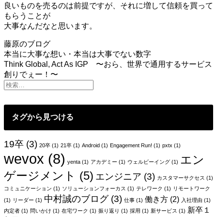
良いものを売るのは前提ですが、それに増して信頼を買って
もらうことが
大事なんだなと思います。
藤原のブログ
投
本当に大事な想い・本当は大事でない数字
Think Global, Act As IGP 〜おら、世界で通用するサービス
稿
創りでぇー！〜
ナ
ビ
ゲ
タグから見つける
ー
19卒
(3)
20卒
(1)
21卒
(1)
Android
(1)
Engagement Run!
(1)
pxtx
(1)
シ
wevox
(8)
エン
ョ
yenta
(1)
アカデミー
(1)
ウェルビーイング
(1)
ゲージメント
(5)
エンジニア
(3)
ン
カスタマーサクセス
(1)
コミュニケーション
(1)
ソリューションフォーカス
(1)
テレワーク
(1)
リモートワーク
中村誠のブログ
(3)
働き方
(2)
(1)
リーダー
(1)
仕事
(1)
入社理由
(1)
新卒１
内定者
(1)
問いかけ
(1)
在宅ワーク
(1)
振り返り
(1)
採用
(1)
新サービス
(1)