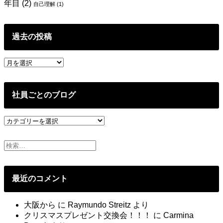
年目
(2)
自己理解
(1)
過去の投稿
過
去
の
投
社員ごとのブログ
稿
社
員
ご
と
の
ブ
最近のコメント
ロ
グ
大阪から
に
Raymundo Streitz
より
クリスマスプレゼント交換会！！！
に
Carmina