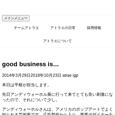
コ
ン
テ
メインメニュー
ン
ツ
チームアトラエ
アトラエの日常
採用情報
へ
ス
アトラエについて
キ
ッ
プ
good business is…
2014年3月29日
2018年10月23日
atrae igp
本日は平根が担当します。
先日アンディウォーホル展に行って来てとても良い刺激にな
ったので、それについて少し。
アンディウォーホルさんは、アメリカのポップアートでよく
知られる芸術家です。広告製作から入り、商業デザイナーを