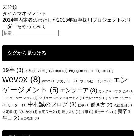
未分類
投
タイムマネジメント
2014年内定者のわたしが2015年新卒採用プロジェクトのリ
稿
ーダーをやってみて
ナ
ビ
ゲ
タグから見つける
ー
19卒
(3)
20卒
(1)
21卒
(1)
Android
(1)
Engagement Run!
(1)
pxtx
(1)
シ
wevox
(8)
エン
ョ
yenta
(1)
アカデミー
(1)
ウェルビーイング
(1)
ゲージメント
(5)
エンジニア
(3)
ン
カスタマーサクセス
(1)
コミュニケーション
(1)
ソリューションフォーカス
(1)
テレワーク
(1)
リモートワーク
中村誠のブログ
(3)
働き方
(2)
(1)
リーダー
(1)
仕事
(1)
入社理由
(1)
新卒１
内定者
(1)
問いかけ
(1)
在宅ワーク
(1)
振り返り
(1)
採用
(1)
新サービス
(1)
年目
(2)
自己理解
(1)