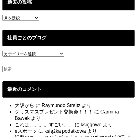
過去の投稿
過
去
の
投
社員ごとのブログ
稿
社
員
ご
と
の
ブ
最近のコメント
ロ
グ
大阪から
に
Raymundo Streitz
より
クリスマスプレゼント交換会！！！
に
Carmina
Bawek
より
これは。。。。すごい。。
に
księgowe
より
eスポーツ
に
książka podatkowa
より