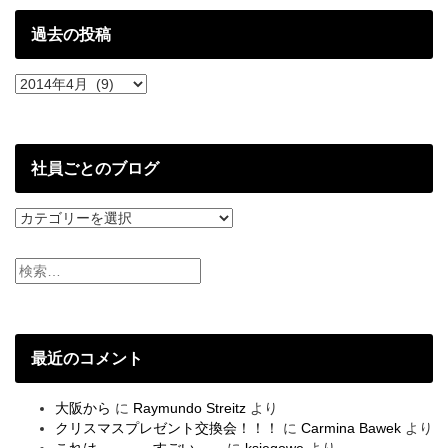
と
過去の投稿
過
去
の
投
稿
社員ごとのブログ
社
員
ご
と
の
ブ
ロ
グ
最近のコメント
大阪から
に
Raymundo Streitz
より
クリスマスプレゼント交換会！！！
に
Carmina Bawek
より