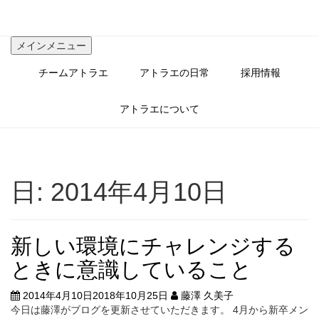
コ
ン
テ
メインメニュー
ン
ツ
チームアトラエ
アトラエの日常
採用情報
へ
ス
キ
アトラエについて
ッ
プ
日:
2014年4月10日
新しい環境にチャレンジする
ときに意識していること
2014年4月10日
2018年10月25日
藤澤 久美子
今日は藤澤がブログを更新させていただきます。 4月から新卒メン