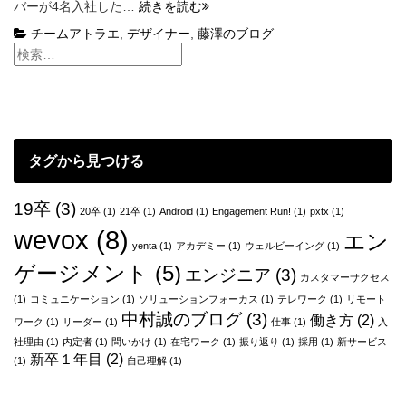
新
バーが4名入社した…
続きを読む
し
チームアトラエ
,
デザイナー
,
藤澤のブログ
い
環
境
に
チ
ャ
レ
タグから見つける
ン
ジ
す
19卒
(3)
20卒
(1)
21卒
(1)
Android
(1)
Engagement Run!
(1)
pxtx
(1)
る
wevox
(8)
エン
と
yenta
(1)
アカデミー
(1)
ウェルビーイング
(1)
き
ゲージメント
(5)
エンジニア
(3)
に
カスタマーサクセス
意
(1)
コミュニケーション
(1)
ソリューションフォーカス
(1)
テレワーク
(1)
リモート
識
中村誠のブログ
(3)
働き方
(2)
ワーク
(1)
リーダー
(1)
仕事
(1)
入
し
社理由
(1)
内定者
(1)
問いかけ
(1)
在宅ワーク
(1)
振り返り
(1)
採用
(1)
新サービス
て
新卒１年目
(2)
(1)
自己理解
(1)
い
る
こ