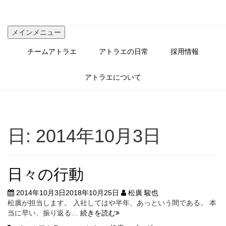
コ
ン
テ
メインメニュー
ン
ツ
チームアトラエ
アトラエの日常
採用情報
へ
ス
キ
アトラエについて
ッ
プ
日:
2014年10月3日
日々の行動
2014年10月3日
2018年10月25日
松廣 駿也
松廣が担当します。 入社してはや半年、あっという間である。 本
日々
当に早い、振り返る…
続きを読む
の