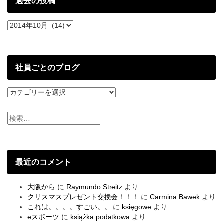
過去の投稿
過
去
の
投
稿
社員ごとのブログ
社
員
ご
と
の
ブ
ロ
グ
最近のコメント
大阪から
に
Raymundo Streitz
より
クリスマスプレゼント交換会！！！
に
Carmina Bawek
より
これは。。。。すごい。。
に
księgowe
より
eスポーツ
に
książka podatkowa
より