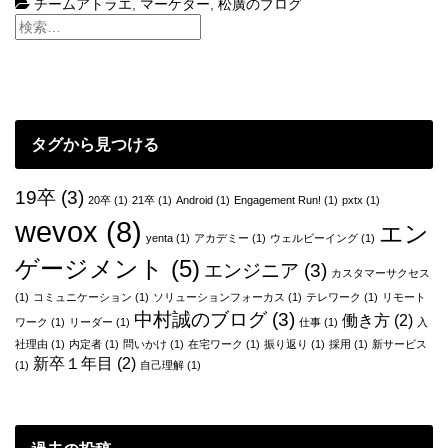
チームアトラエ
,
マーケター
,
松廣のブログ
行
動
タグから見つける
19卒
(3)
20卒
(1)
21卒
(1)
Android
(1)
Engagement Run!
(1)
pxtx
(1)
wevox
(8)
エン
yenta
(1)
アカデミー
(1)
ウェルビーイング
(1)
ゲージメント
(5)
エンジニア
(3)
カスタマーサクセス
(1)
コミュニケーション
(1)
ソリューションフォーカス
(1)
テレワーク
(1)
リモート
中村誠のブログ
(3)
働き方
(2)
ワーク
(1)
リーダー
(1)
仕事
(1)
入
社理由
(1)
内定者
(1)
問いかけ
(1)
在宅ワーク
(1)
振り返り
(1)
採用
(1)
新サービス
新卒１年目
(2)
(1)
自己理解
(1)