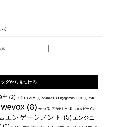
いて
タグから見つける
9卒
(3)
20卒
(1)
21卒
(1)
Android
(1)
Engagement Run!
(1)
pxtx
wevox
(8)
yenta
(1)
アカデミー
(1)
ウェルビーイン
エンゲージメント
(5)
エンジニ
(1)
ア
(3)
カスタマーサクセス
(1)
コミュニケーション
(1)
ソリューショ