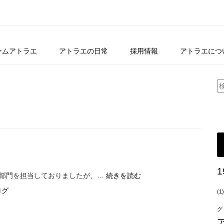
ームアトラエ
アトラエの日常
採用情報
アトラエにつ
1
自
理部門を担当しておりましたが、…
続きを読む
分
ログ
(1)
の
特
グ
性。