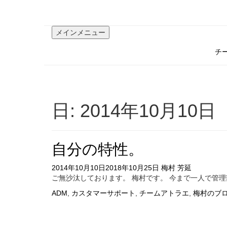
コ
ン
テ
メインメニュー
ン
ツ
チ
へ
ス
キ
ッ
プ
日:
2014年10月10日
自分の特性。
2014年10月10日
2018年10月25日
梅村 芳延
ご無沙汰しております。 梅村です。 今まで一人で管
ADM
,
カスタマーサポート
,
チームアトラエ
,
梅村のブ